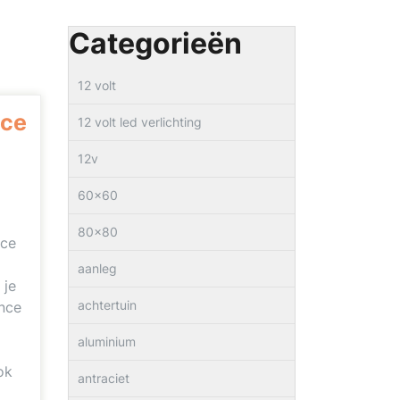
Categorieën
12 volt
nce
12 volt led verlichting
12v
60×60
80×80
nce
aanleg
 je
achtertuin
nce
aluminium
ok
antraciet