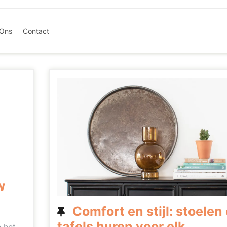
 Ons
Contact
w
Comfort en stijl: stoelen
tafels huren voor elk