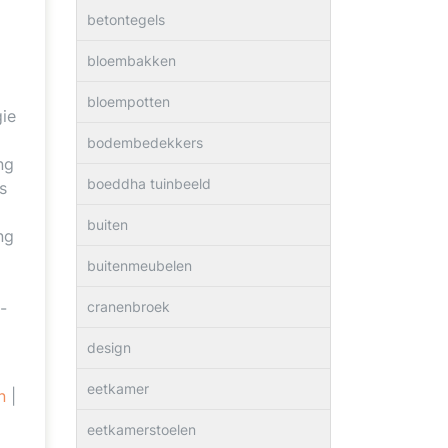
betontegels
bloembakken
bloempotten
gie
bodembedekkers
ng
boeddha tuinbeeld
s
buiten
ng
buitenmeubelen
-
cranenbroek
design
eetkamer
n
|
eetkamerstoelen