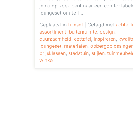
je nu op zoek bent naar een comfortabel
loungeset om te […]
Geplaatst in
tuinset
|
Getagd met
achtert
assortiment
,
buitenruimte
,
design
,
duurzaamheid
,
eettafel
,
inspireren
,
kwalit
loungeset
,
materialen
,
opbergoplossinge
prijsklassen
,
stadstuin
,
stijlen
,
tuinmeubel
winkel