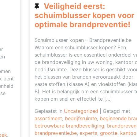
Veiligheid eerst:
schuimblusser kopen voor
optimale brandpreventie!
Schuimblusser kopen – Brandpreventie.be
Waarom een schuimblusser kopen? Een
er
schuimblusser is een essentieel onderdeel v
en
de brandbeveiliging in uw woning, kantoor 
bedrijfsruimte. Deze blusser is geschikt voo
oemen
het blussen van branden veroorzaakt door
k bent
vaste stoffen (klasse A) en vloeistoffen (kla
enheid
B). Het is belangrijk om een schuimblusser t
rse
kopen om snel en effectief te […]
Geplaatst in
Uncategorized
|
Getagd met
assortiment
,
bedrijfsruimte
,
beginnende bra
betrouwbare brandbeveiliging
,
brandpreven
brandpreventie.be
,
experts
,
grootte
,
kantoo
oek
,