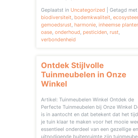
Geplaatst in
Uncategorized
|
Getagd met
biodiversiteit
,
bodemkwaliteit
,
ecosyste
gemoedsrust
,
harmonie
,
inheemse plante
oase
,
onderhoud
,
pesticiden
,
rust
,
verbondenheid
Ontdek Stijlvolle
Tuinmeubelen in Onze
Winkel
Artikel: Tuinmeubelen Winkel Ontdek de
Perfecte Tuinmeubelen bij Onze Winkel D
is in aantocht en dat betekent dat het tij
je tuin klaar te maken voor het mooie we
essentieel onderdeel van een gezellige e
uitnodigende buitenruimte zijn tuinmeube