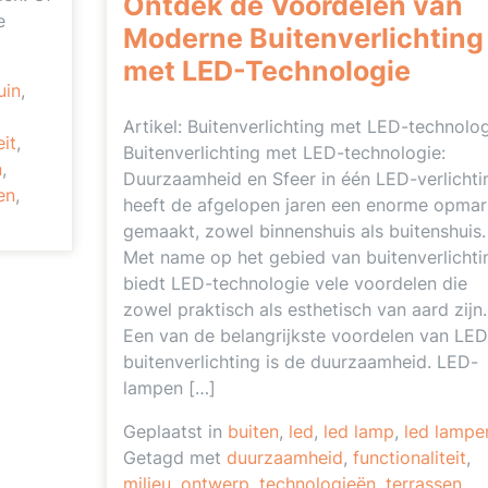
Ontdek de Voordelen van
e
Moderne Buitenverlichting
met LED-Technologie
uin
,
Artikel: Buitenverlichting met LED-technolo
eit
,
Buitenverlichting met LED-technologie:
n
,
Duurzaamheid en Sfeer in één LED-verlichti
en
,
heeft de afgelopen jaren een enorme opmar
gemaakt, zowel binnenshuis als buitenshuis.
Met name op het gebied van buitenverlichti
biedt LED-technologie vele voordelen die
zowel praktisch als esthetisch van aard zijn.
Een van de belangrijkste voordelen van LED
buitenverlichting is de duurzaamheid. LED-
lampen […]
Geplaatst in
buiten
,
led
,
led lamp
,
led lampe
Getagd met
duurzaamheid
,
functionaliteit
,
milieu
,
ontwerp
,
technologieën
,
terrassen
,