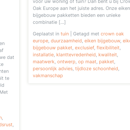
voor uw woning of tuin? Dan bent u bij Cro
Oak Europe aan het juiste adres. Onze eiken
bijgebouw pakketten bieden een unieke
combinatie […]
Geplaatst in
tuin
|
Getagd met
crown oak
europe
,
duurzaamheid
,
eiken bijgebouw
,
eik
en
bijgebouw pakket
,
exclusief
,
flexibiliteit
,
af
installatie
,
klanttevredenheid
,
kwaliteit
,
 we dat
maatwerk
,
ontwerp
,
op maat
,
pakket
,
ke
persoonlijk advies
,
tijdloze schoonheid
,
nten
vakmanschap
it te
ld
 Met
n
,
srust
,