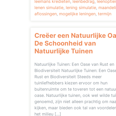
leemans kredieten
,
leenbedrag
,
leenoptie
lenen simulatie
,
lening simulatie
,
maandeli
aflossingen
,
mogelijke leningen
,
termijn
Creëer een Natuurlijke O
De Schoonheid van
Natuurlijke Tuinen
Natuurlijke Tuinen: Een Oase van Rust en
Biodiversiteit Natuurlijke Tuinen: Een Oas
Rust en Biodiversiteit Steeds meer
tuinliefhebbers kiezen ervoor om hun
buitenruimte om te toveren tot een natuur
oase. Natuurlijke tuinen, ook wel wilde tu
genoemd, zijn niet alleen prachtig om naa
kijken, maar bieden ook tal van voordele
het milieu […]