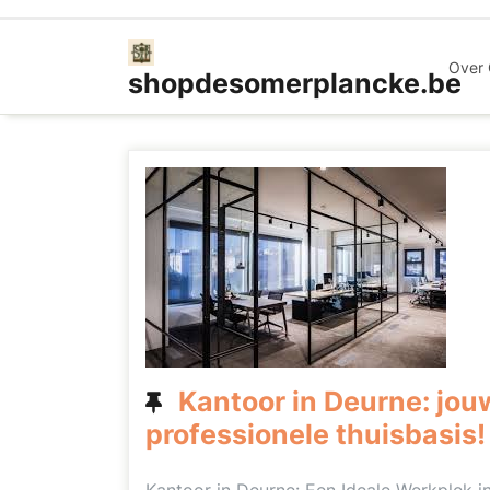
Ga
naar
de
Over
shopdesomerplancke.be
inhoud
Kantoor in Deurne: jou
professionele thuisbasis!