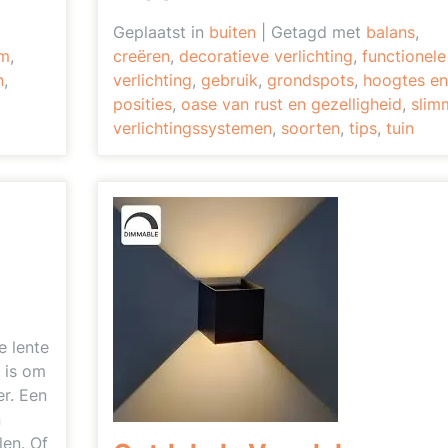
Geplaatst in
buiten
|
Getagd met
balans
,
em
,
creëren
,
decoratieve verlichting
,
functionele
n
,
verlichting
,
gebruik
,
grondspots
,
hoogtes en
posities
,
oase van rust en gezelligheid
,
slim
verlichtingssystemen
,
soorten
,
tips
,
tuin
e lente
d is om
er. Een
n
len. Of