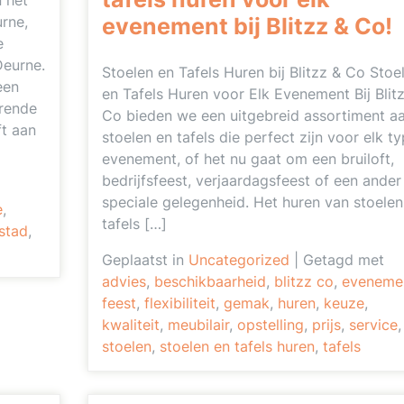
n het
evenement bij Blitzz & Co!
rne,
e
Deurne.
Stoelen en Tafels Huren bij Blitzz & Co Stoe
een
en Tafels Huren voor Elk Evenement Bij Blit
erende
Co bieden we een uitgebreid assortiment a
ft aan
stoelen en tafels die perfect zijn voor elk t
]
evenement, of het nu gaat om een bruiloft,
bedrijfsfeest, verjaardagsfeest of een ander
speciale gelegenheid. Het huren van stoelen
e
,
tafels […]
stad
,
Geplaatst in
Uncategorized
|
Getagd met
advies
,
beschikbaarheid
,
blitzz co
,
eveneme
feest
,
flexibiliteit
,
gemak
,
huren
,
keuze
,
kwaliteit
,
meubilair
,
opstelling
,
prijs
,
service
,
stoelen
,
stoelen en tafels huren
,
tafels