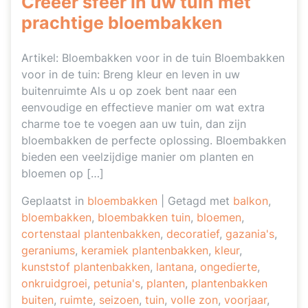
Creëer sfeer in uw tuin met
prachtige bloembakken
Artikel: Bloembakken voor in de tuin Bloembakken
voor in de tuin: Breng kleur en leven in uw
buitenruimte Als u op zoek bent naar een
eenvoudige en effectieve manier om wat extra
charme toe te voegen aan uw tuin, dan zijn
bloembakken de perfecte oplossing. Bloembakken
bieden een veelzijdige manier om planten en
bloemen op […]
Geplaatst in
bloembakken
|
Getagd met
balkon
,
bloembakken
,
bloembakken tuin
,
bloemen
,
cortenstaal plantenbakken
,
decoratief
,
gazania's
,
geraniums
,
keramiek plantenbakken
,
kleur
,
kunststof plantenbakken
,
lantana
,
ongedierte
,
onkruidgroei
,
petunia's
,
planten
,
plantenbakken
buiten
,
ruimte
,
seizoen
,
tuin
,
volle zon
,
voorjaar
,