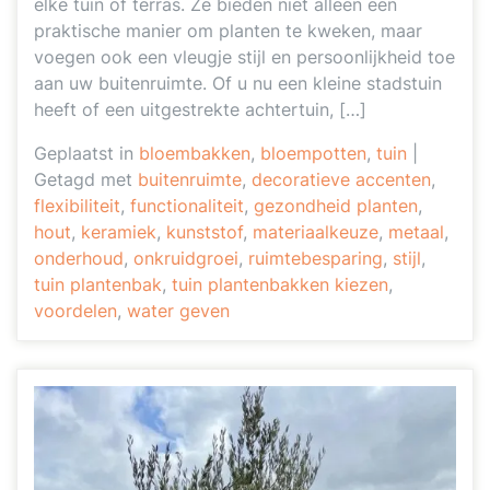
elke tuin of terras. Ze bieden niet alleen een
praktische manier om planten te kweken, maar
voegen ook een vleugje stijl en persoonlijkheid toe
aan uw buitenruimte. Of u nu een kleine stadstuin
heeft of een uitgestrekte achtertuin, […]
Geplaatst in
bloembakken
,
bloempotten
,
tuin
|
Getagd met
buitenruimte
,
decoratieve accenten
,
flexibiliteit
,
functionaliteit
,
gezondheid planten
,
hout
,
keramiek
,
kunststof
,
materiaalkeuze
,
metaal
,
onderhoud
,
onkruidgroei
,
ruimtebesparing
,
stijl
,
tuin plantenbak
,
tuin plantenbakken kiezen
,
voordelen
,
water geven