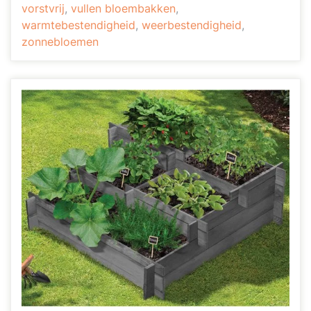
vorstvrij
,
vullen bloembakken
,
warmtebestendigheid
,
weerbestendigheid
,
zonnebloemen