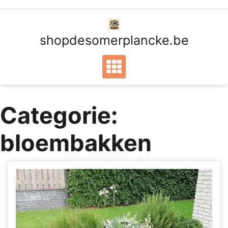
Ga
naar
de
shopdesomerplancke.be
inhoud
Categorie:
bloembakken