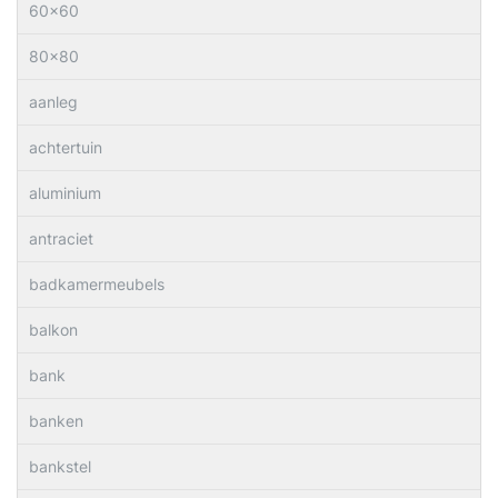
60×60
80×80
aanleg
achtertuin
aluminium
antraciet
badkamermeubels
balkon
bank
banken
bankstel