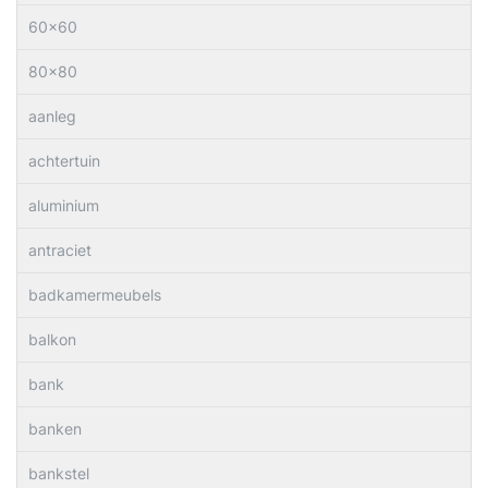
60×60
80×80
aanleg
achtertuin
aluminium
antraciet
badkamermeubels
balkon
bank
banken
bankstel