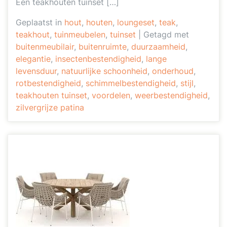
Een teakhouten tuinset […]
Geplaatst in
hout
,
houten
,
loungeset
,
teak
,
teakhout
,
tuinmeubelen
,
tuinset
|
Getagd met
buitenmeubilair
,
buitenruimte
,
duurzaamheid
,
elegantie
,
insectenbestendigheid
,
lange
levensduur
,
natuurlijke schoonheid
,
onderhoud
,
rotbestendigheid
,
schimmelbestendigheid
,
stijl
,
teakhouten tuinset
,
voordelen
,
weerbestendigheid
,
zilvergrijze patina