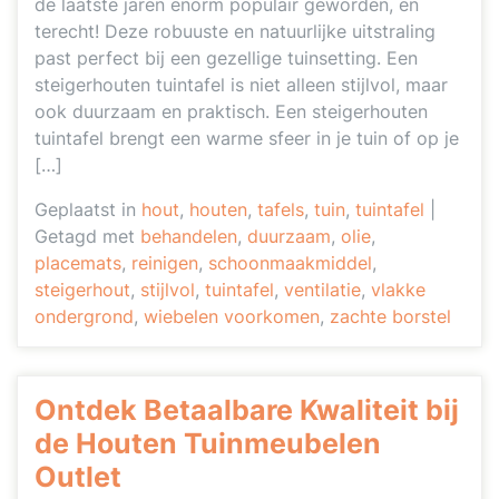
de laatste jaren enorm populair geworden, en
terecht! Deze robuuste en natuurlijke uitstraling
past perfect bij een gezellige tuinsetting. Een
steigerhouten tuintafel is niet alleen stijlvol, maar
ook duurzaam en praktisch. Een steigerhouten
tuintafel brengt een warme sfeer in je tuin of op je
[…]
Geplaatst in
hout
,
houten
,
tafels
,
tuin
,
tuintafel
|
Getagd met
behandelen
,
duurzaam
,
olie
,
placemats
,
reinigen
,
schoonmaakmiddel
,
steigerhout
,
stijlvol
,
tuintafel
,
ventilatie
,
vlakke
ondergrond
,
wiebelen voorkomen
,
zachte borstel
Ontdek Betaalbare Kwaliteit bij
de Houten Tuinmeubelen
Outlet