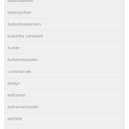
bloembakken
bloempotten
bodembedekkers
boeddha tuinbeeld
buiten
buitenmeubelen
cranenbroek
design
eetkamer
eetkamerstoelen
eettafel