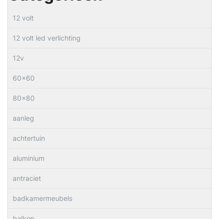
12 volt
12 volt led verlichting
12v
60×60
80×80
aanleg
achtertuin
aluminium
antraciet
badkamermeubels
balkon