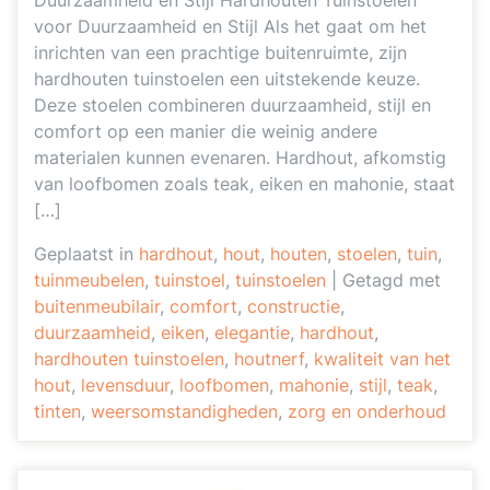
Duurzaamheid en Stijl Hardhouten Tuinstoelen
voor Duurzaamheid en Stijl Als het gaat om het
inrichten van een prachtige buitenruimte, zijn
hardhouten tuinstoelen een uitstekende keuze.
Deze stoelen combineren duurzaamheid, stijl en
comfort op een manier die weinig andere
materialen kunnen evenaren. Hardhout, afkomstig
van loofbomen zoals teak, eiken en mahonie, staat
[…]
Geplaatst in
hardhout
,
hout
,
houten
,
stoelen
,
tuin
,
tuinmeubelen
,
tuinstoel
,
tuinstoelen
|
Getagd met
buitenmeubilair
,
comfort
,
constructie
,
duurzaamheid
,
eiken
,
elegantie
,
hardhout
,
hardhouten tuinstoelen
,
houtnerf
,
kwaliteit van het
hout
,
levensduur
,
loofbomen
,
mahonie
,
stijl
,
teak
,
tinten
,
weersomstandigheden
,
zorg en onderhoud