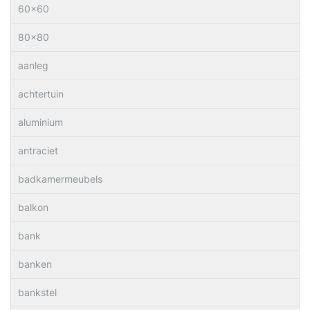
60×60
80×80
aanleg
achtertuin
aluminium
antraciet
badkamermeubels
balkon
bank
banken
bankstel