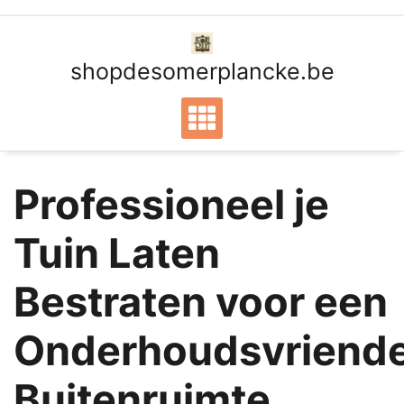
Ga
naar
de
shopdesomerplancke.be
inhoud
Professioneel je
Tuin Laten
Bestraten voor een
Onderhoudsvriende
Buitenruimte