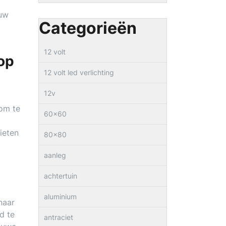
duw
Categorieën
12 volt
op
12 volt led verlichting
12v
 om te
60×60
ieten
80×80
aanleg
achtertuin
aluminium
naar
d te
antraciet