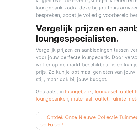
krijgen over de leveringsmogelijkheden en 
loungebank zodra deze bij jou thuis arriveer
bespreken, zodat je volledig voorbereid be
Vergelijk prijzen en aan
loungespecialisten.
Vergelijk prijzen en aanbiedingen tussen ve
voor jouw perfecte loungebank. Door verschi
wat er op de markt beschikbaar is en kun je
prijs. Zo kun je optimaal genieten van jouw
stijl, maar ook bij jouw budget.
Geplaatst in
loungebank
,
loungeset
,
outlet 
loungebanken
,
materiaal
,
outlet
,
ruimte met
Berichtnavigatie
Ontdek Onze Nieuwe Collectie Tuinmeu
de Folder!