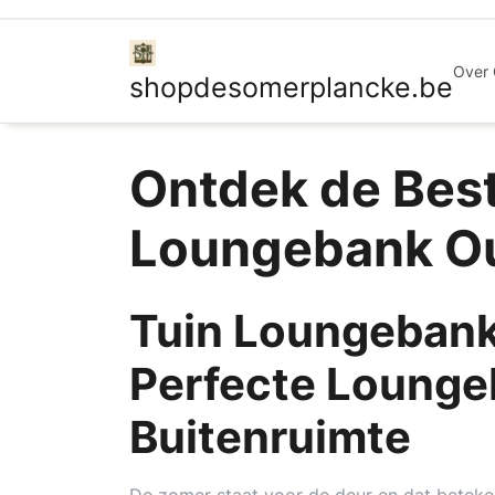
Ga
naar
de
Over
shopdesomerplancke.be
inhoud
Ontdek de Best
Loungebank Ou
Tuin Loungebank 
Perfecte Lounge
Buitenruimte