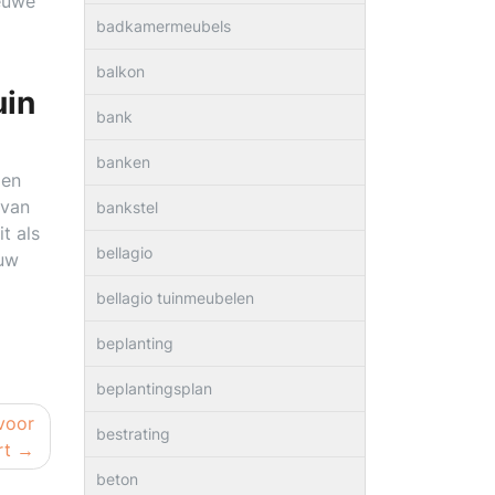
ieuwe
badkamermeubels
balkon
uin
bank
banken
den
 van
bankstel
t als
bellagio
ouw
bellagio tuinmeubelen
beplanting
beplantingsplan
voor
bestrating
rt
beton