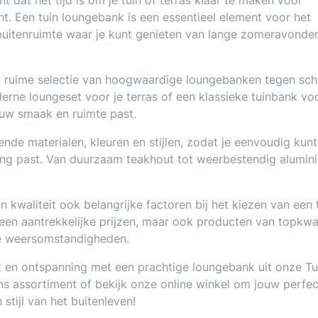
 dat het tijd is om je tuin of terras klaar te maken voor
ht. Een tuin loungebank is een essentieel element voor het
 buitenruimte waar je kunt genieten van lange zomeravonde
en ruime selectie van hoogwaardige loungebanken tegen sc
erne loungeset voor je terras of een klassieke tuinbank vo
ouw smaak en ruimte past.
ende materialen, kleuren en stijlen, zodat je eenvoudig kunt
ing past. Van duurzaam teakhout tot weerbestendig alumini
 kwaliteit ook belangrijke factoren bij het kiezen van een 
een aantrekkelijke prijzen, maar ook producten van topkwal
le weersomstandigheden.
st en ontspanning met een prachtige loungebank uit onze Tu
s assortiment of bekijk onze online winkel om jouw perfe
stijl van het buitenleven!