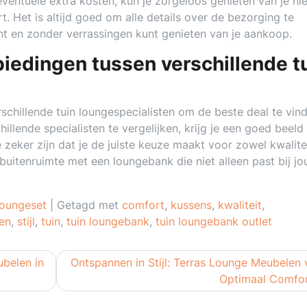
eventuele extra kosten, kun je zorgeloos genieten van je n
t. Het is altijd goed om alle details over de bezorging te
nt en zonder verrassingen kunt genieten van je aankoop.
biedingen tussen verschillende t
rschillende tuin loungespecialisten om de beste deal te vin
llende specialisten te vergelijken, krijg je een goed beeld
 zeker zijn dat je de juiste keuze maakt voor zowel kwalitei
 buitenruimte met een loungebank die niet alleen past bij j
loungeset
|
Getagd met
comfort
,
kussens
,
kwaliteit
,
en
,
stijl
,
tuin
,
tuin loungebank
,
tuin loungebank outlet
belen in
Ontspannen in Stijl: Terras Lounge Meubelen 
Optimaal Comfo