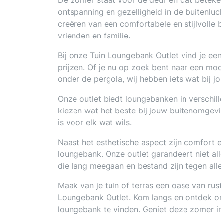
De zomer staat voor de deur en dat betekent
ontspanning en gezelligheid in de buitenluc
creëren van een comfortabele en stijlvolle
vrienden en familie.
Bij onze Tuin Loungebank Outlet vind je e
prijzen. Of je nu op zoek bent naar een mod
onder de pergola, wij hebben iets wat bij j
Onze outlet biedt loungebanken in verschill
kiezen wat het beste bij jouw buitenomgev
is voor elk wat wils.
Naast het esthetische aspect zijn comfort en
loungebank. Onze outlet garandeert niet all
die lang meegaan en bestand zijn tegen al
Maak van je tuin of terras een oase van ru
Loungebank Outlet. Kom langs en ontdek on
loungebank te vinden. Geniet deze zomer in 