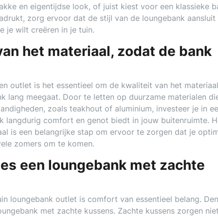
ke en eigentijdse look, of juist kiest voor een klassieke 
adrukt, zorg ervoor dat de stijl van de loungebank aansluit 
e wilt creëren in je tuin.
van het materiaal, zodat de bank
en outlet is het essentieel om de kwaliteit van het materiaal
nk lang meegaat. Door te letten op duurzame materialen di
andigheden, zoals teakhout of aluminium, investeer je in e
ok langdurig comfort en genot biedt in jouw buitenruimte. H
aal is een belangrijke stap om ervoor te zorgen dat je opti
 vele zomers om te komen.
kies een loungebank met zachte
uin loungebank outlet is comfort van essentieel belang. De
oungebank met zachte kussens. Zachte kussens zorgen nie