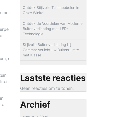
Ontdek Stijlvolle Tuinmeubelen in
n met
Onze Winkel
Ontdek de Voordelen van Moderne
Buitenverlichting met LED-
herpe
Technologie
or
Stijlvolle Buitenverlichting bij
Gamma: Verlicht uw Buitenruimte
met Klasse
um, er
tuin
Laatste reacties
iteit
Geen reacties om te tonen.
in
Archief
cte
augustus 2026