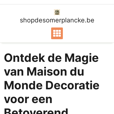
Ga
naar
de
shopdesomerplancke.be
inhoud
Ontdek de Magie
van Maison du
Monde Decoratie
voor een
Betoverend