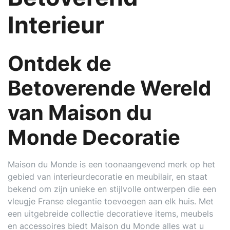
Interieur
Ontdek de
Betoverende Wereld
van Maison du
Monde Decoratie
Maison du Monde is een toonaangevend merk op het
gebied van interieurdecoratie en meubilair, en staat
bekend om zijn unieke en stijlvolle ontwerpen die een
vleugje Franse elegantie toevoegen aan elk huis. Met
een uitgebreide collectie decoratieve items, meubels
en accessoires biedt Maison du Monde alles wat u