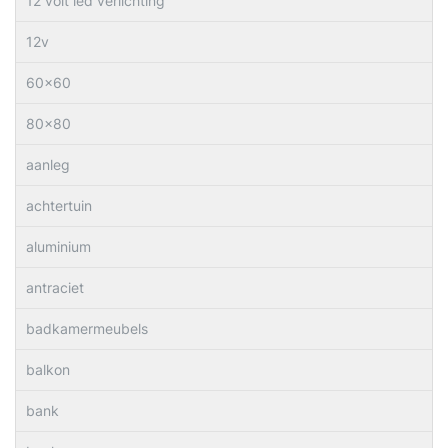
12 volt led verlichting
12v
60×60
80×80
aanleg
achtertuin
aluminium
antraciet
badkamermeubels
balkon
bank