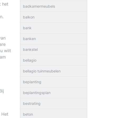
t het
badkamermeubels
n.
balkon
bank
van
banken
are
bankstel
u wilt
aam
bellagio
bellagio tuinmeubelen
beplanting
ij
beplantingsplan
bestrating
 Het
beton