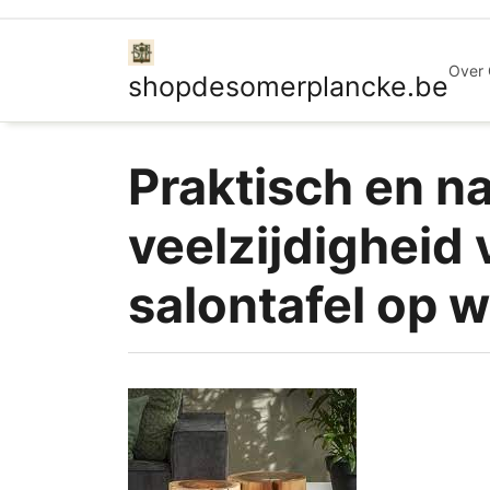
Ga
naar
de
Over
shopdesomerplancke.be
inhoud
Praktisch en na
veelzijdighei
salontafel op w