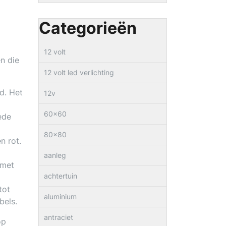
Categorieën
12 volt
n die
12 volt led verlichting
d. Het
12v
60×60
ede
80×80
n rot.
aanleg
 met
achtertuin
tot
aluminium
bels.
antraciet
op