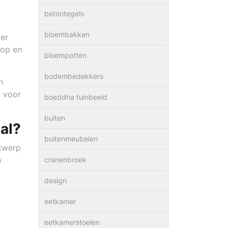
betontegels
bloembakken
der
 op en
bloempotten
bodembedekkers
n
n voor
boeddha tuinbeeld
buiten
al?
buitenmeubelen
ntwerp
n
cranenbroek
design
eetkamer
eetkamerstoelen