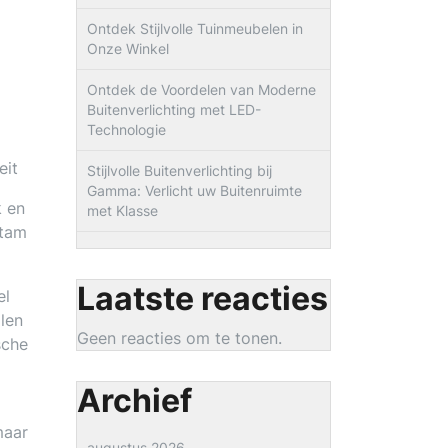
Ontdek Stijlvolle Tuinmeubelen in
Onze Winkel
Ontdek de Voordelen van Moderne
Buitenverlichting met LED-
Technologie
eit
Stijlvolle Buitenverlichting bij
Gamma: Verlicht uw Buitenruimte
k en
met Klasse
stam
Laatste reacties
el
alen
Geen reacties om te tonen.
sche
Archief
maar
augustus 2026