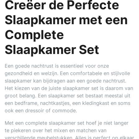
Creëer de Perfecte
Slaapkamer met een
Complete
Slaapkamer Set
Een goede nachtrust is essentieel voor onze
gezondheid en welzijn. Een comfortabele en stijlvolle
slaapkamer kan bijdragen aan een goede nachtrust.
Het kiezen van de juiste slaapkamer set is daarom van
groot belang. Een slaapkamer set bestaat meestal uit
een bedframe, nachtkastjes, een kledingkast en soms
ook een dressoir of commode.
Met een complete slaapkamer set hoef je niet langer
te piekeren over het mixen en matchen van
verschillende meubelstukken. Alles is perfect op elkaar