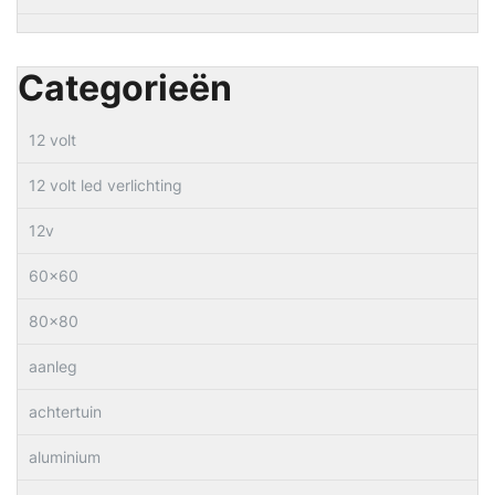
Categorieën
12 volt
12 volt led verlichting
12v
60×60
80×80
aanleg
achtertuin
aluminium