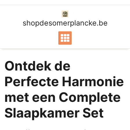
Ga
naar
de
shopdesomerplancke.be
inhoud
Ontdek de
Perfecte Harmonie
met een Complete
Slaapkamer Set