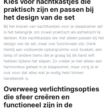
Kies voor nachtkastjes die
praktisch zijn en passen bij
het design van de set
Bij het kiezen van nachtkastjes voor je slaapkamer set
is het belangrijk om zowel praktisch als esthetisch te
denken. Kies nachtkastjes die niet alleen passen bij het
design van de set, maar ook functioneel zijn. Denk
hierbij aan voldoende opbergruimte voor boeken, een
lamp of andere items die je graag bij de hand wilt
hebben tijdens het slapen. Zo creëer je niet alleen een
harmonieus geheel in je slaapkamer, maar zorg je er
ook voor dat alles wat je nodig hebt binnen
handbereik is.
Overweeg verlichtingsopties
die sfeer creëren en
functioneel zijn in de