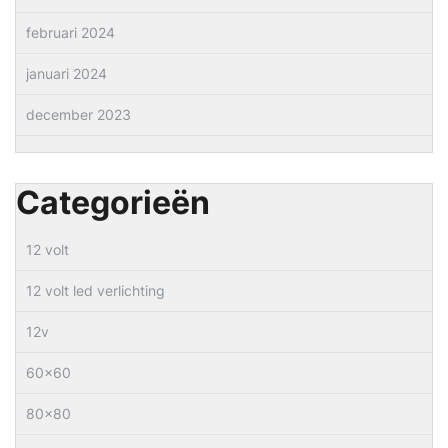
februari 2024
januari 2024
december 2023
Categorieën
12 volt
12 volt led verlichting
12v
60×60
80×80