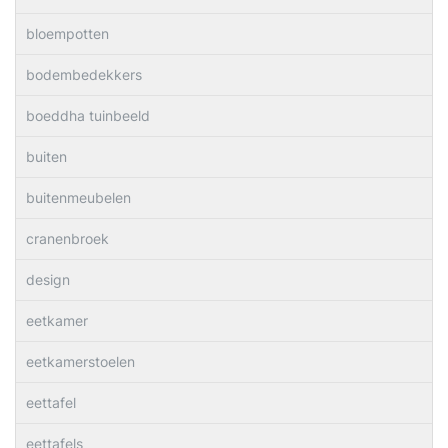
bloempotten
bodembedekkers
boeddha tuinbeeld
buiten
buitenmeubelen
cranenbroek
design
eetkamer
eetkamerstoelen
eettafel
eettafels