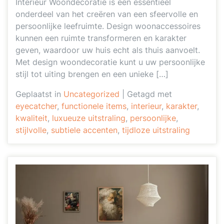
Interieur Woondecoratie is een essentieel
onderdeel van het creëren van een sfeervolle en
persoonlijke leefruimte. Design woonaccessoires
kunnen een ruimte transformeren en karakter
geven, waardoor uw huis echt als thuis aanvoelt.
Met design woondecoratie kunt u uw persoonlijke
stijl tot uiting brengen en een unieke […]
Geplaatst in
Uncategorized
|
Getagd met
eyecatcher
,
functionele items
,
interieur
,
karakter
,
kwaliteit
,
luxueuze uitstraling
,
persoonlijke
,
stijlvolle
,
subtiele accenten
,
tijdloze uitstraling