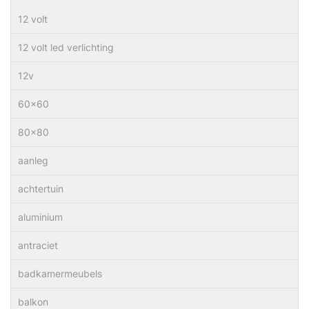
12 volt
12 volt led verlichting
12v
60×60
80×80
aanleg
achtertuin
aluminium
antraciet
badkamermeubels
balkon