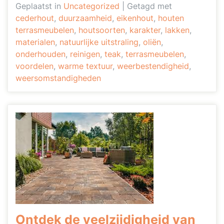
Geplaatst in
Uncategorized
|
Getagd met
cederhout
,
duurzaamheid
,
eikenhout
,
houten
terrasmeubelen
,
houtsoorten
,
karakter
,
lakken
,
materialen
,
natuurlijke uitstraling
,
oliën
,
onderhouden
,
reinigen
,
teak
,
terrasmeubelen
,
voordelen
,
warme textuur
,
weerbestendigheid
,
weersomstandigheden
Ontdek de veelzijdigheid van