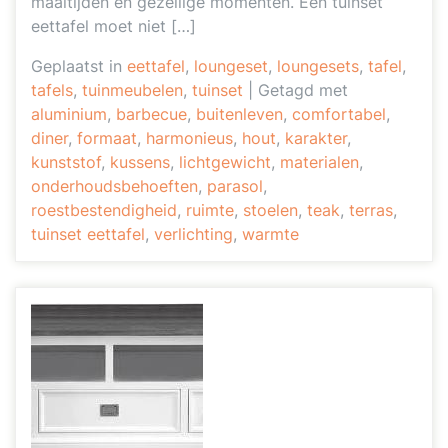
maaltijden en gezellige momenten. Een tuinset
eettafel moet niet […]
Geplaatst in
eettafel
,
loungeset
,
loungesets
,
tafel
,
tafels
,
tuinmeubelen
,
tuinset
|
Getagd met
aluminium
,
barbecue
,
buitenleven
,
comfortabel
,
diner
,
formaat
,
harmonieus
,
hout
,
karakter
,
kunststof
,
kussens
,
lichtgewicht
,
materialen
,
onderhoudsbehoeften
,
parasol
,
roestbestendigheid
,
ruimte
,
stoelen
,
teak
,
terras
,
tuinset eettafel
,
verlichting
,
warmte