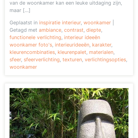
van de woonkamer kan een leuke uitdaging zijn,
maar […]
Geplaatst in
inspiratie interieur
,
woonkamer
|
Getagd met
ambiance
,
contrast
,
diepte
,
functionele verlichting
,
interieur ideeën
woonkamer foto's
,
interieurideeën
,
karakter
,
kleurencombinaties
,
kleurenpalet
,
materialen
,
sfeer
,
sfeerverlichting
,
texturen
,
verlichtingsopties
,
woonkamer