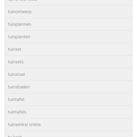
tuinontwerp
tuinplannen
tuinplanten
tuinset
tuinsets
tuinstoel
tuinstoelen
tuintafel
tuintafels
tuinwinkel online
tv kast