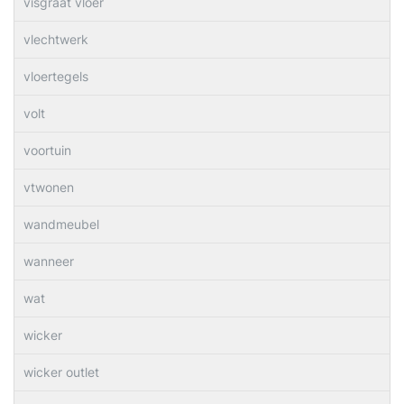
visgraat vloer
vlechtwerk
vloertegels
volt
voortuin
vtwonen
wandmeubel
wanneer
wat
wicker
wicker outlet