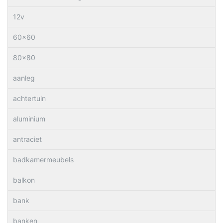
12v
60×60
80×80
aanleg
achtertuin
aluminium
antraciet
badkamermeubels
balkon
bank
banken