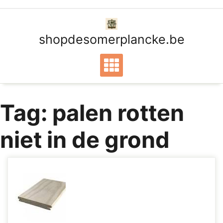
Ga
naar
de
shopdesomerplancke.be
inhoud
Tag:
palen rotten
niet in de grond