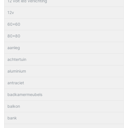
12 volt led verlichting
12v
60×60
80×80
aanleg
achtertuin
aluminium
antraciet
badkamermeubels
balkon
bank