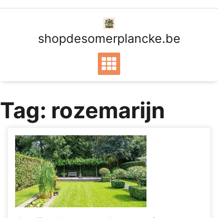
Ga
naar
de
shopdesomerplancke.be
inhoud
Tag:
rozemarijn