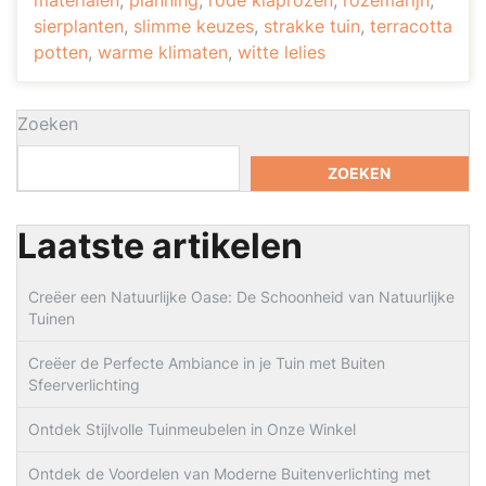
materialen
,
planning
,
rode klaprozen
,
rozemarijn
,
sierplanten
,
slimme keuzes
,
strakke tuin
,
terracotta
potten
,
warme klimaten
,
witte lelies
Zoeken
ZOEKEN
Laatste artikelen
Creëer een Natuurlijke Oase: De Schoonheid van Natuurlijke
Tuinen
Creëer de Perfecte Ambiance in je Tuin met Buiten
Sfeerverlichting
Ontdek Stijlvolle Tuinmeubelen in Onze Winkel
Ontdek de Voordelen van Moderne Buitenverlichting met