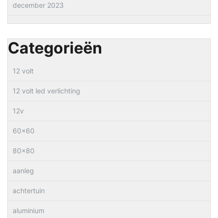
december 2023
Categorieën
12 volt
12 volt led verlichting
12v
60×60
80×80
aanleg
achtertuin
aluminium