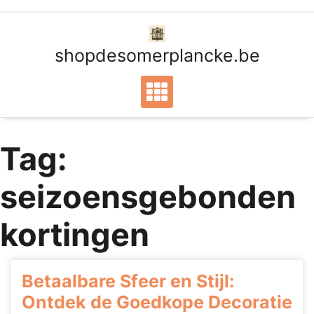
Ga
naar
de
shopdesomerplancke.be
inhoud
Tag:
seizoensgebonden
kortingen
Betaalbare Sfeer en Stijl:
Ontdek de Goedkope Decoratie