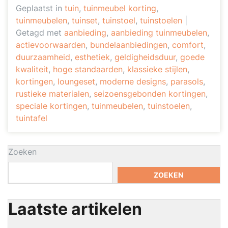
Geplaatst in
tuin
,
tuinmeubel korting
,
tuinmeubelen
,
tuinset
,
tuinstoel
,
tuinstoelen
|
Getagd met
aanbieding
,
aanbieding tuinmeubelen
,
actievoorwaarden
,
bundelaanbiedingen
,
comfort
,
duurzaamheid
,
esthetiek
,
geldigheidsduur
,
goede
kwaliteit
,
hoge standaarden
,
klassieke stijlen
,
kortingen
,
loungeset
,
moderne designs
,
parasols
,
rustieke materialen
,
seizoensgebonden kortingen
,
speciale kortingen
,
tuinmeubelen
,
tuinstoelen
,
tuintafel
Zoeken
ZOEKEN
Laatste artikelen