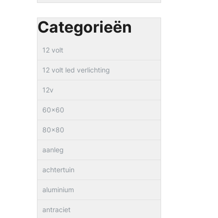
Categorieën
12 volt
12 volt led verlichting
12v
60×60
80×80
aanleg
achtertuin
aluminium
antraciet