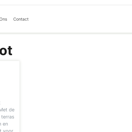
 Ons
Contact
ot
t
 Met de
 terras
n en
t voor