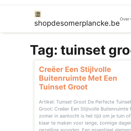
Ga
naar
de
Over
shopdesomerplancke.be
inhoud
Tag:
tuinset gro
Creëer Een Stijlvolle
Buitenruimte Met Een
Tuinset Groot
Artikel: Tuinset Groot De Perfecte Tuinse
Groot: Creëer Een Stijlvolle Buitenruimte
zomer in aantocht is het tijd om je tuin of
klaar te maken voor lange, zonnige dage
gezellige avonden. Een essentieel elemen