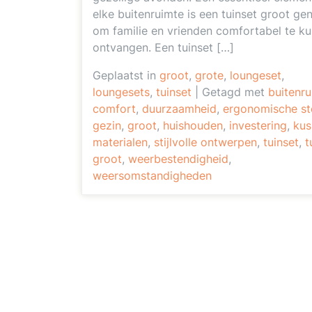
elke buitenruimte is een tuinset groot ge
om familie en vrienden comfortabel te k
ontvangen. Een tuinset […]
Geplaatst in
groot
,
grote
,
loungeset
,
loungesets
,
tuinset
|
Getagd met
buitenr
comfort
,
duurzaamheid
,
ergonomische st
gezin
,
groot
,
huishouden
,
investering
,
kus
materialen
,
stijlvolle ontwerpen
,
tuinset
,
t
groot
,
weerbestendigheid
,
weersomstandigheden