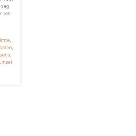
noeg
unnen
uimte
,
oelen
,
sens
,
uinset