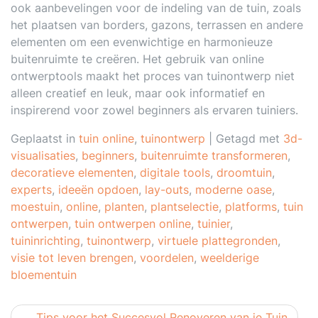
ook aanbevelingen voor de indeling van de tuin, zoals
het plaatsen van borders, gazons, terrassen en andere
elementen om een evenwichtige en harmonieuze
buitenruimte te creëren. Het gebruik van online
ontwerptools maakt het proces van tuinontwerp niet
alleen creatief en leuk, maar ook informatief en
inspirerend voor zowel beginners als ervaren tuiniers.
Geplaatst in
tuin online
,
tuinontwerp
|
Getagd met
3d-
visualisaties
,
beginners
,
buitenruimte transformeren
,
decoratieve elementen
,
digitale tools
,
droomtuin
,
experts
,
ideeën opdoen
,
lay-outs
,
moderne oase
,
moestuin
,
online
,
planten
,
plantselectie
,
platforms
,
tuin
ontwerpen
,
tuin ontwerpen online
,
tuinier
,
tuininrichting
,
tuinontwerp
,
virtuele plattegronden
,
visie tot leven brengen
,
voordelen
,
weelderige
bloementuin
Berichtnavigatie
Tips voor het Succesvol Renoveren van je Tuin