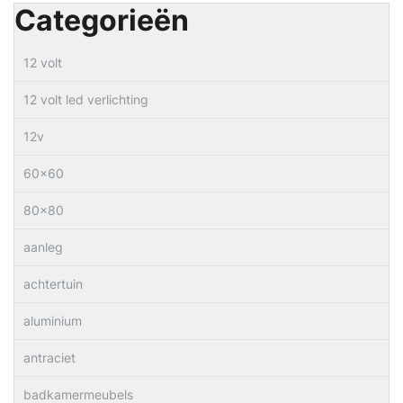
Categorieën
12 volt
12 volt led verlichting
12v
60×60
80×80
aanleg
achtertuin
aluminium
antraciet
badkamermeubels