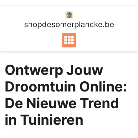
Ga
naar
de
shopdesomerplancke.be
inhoud
Ontwerp Jouw
Droomtuin Online:
De Nieuwe Trend
in Tuinieren