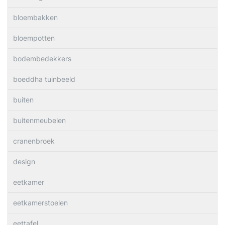
bloembakken
bloempotten
bodembedekkers
boeddha tuinbeeld
buiten
buitenmeubelen
cranenbroek
design
eetkamer
eetkamerstoelen
eettafel