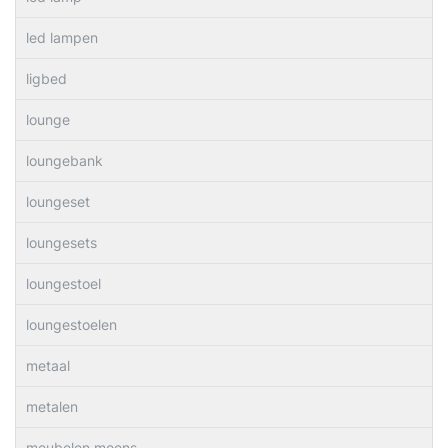
led lampen
ligbed
lounge
loungebank
loungeset
loungesets
loungestoel
loungestoelen
metaal
metalen
meubelen moens