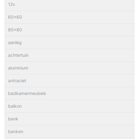
12v
60×60
80×80
aanleg
achtertuin
aluminium
antraciet
badkamermeubels
balkon
bank
banken