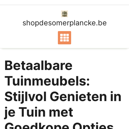
Ga
naar
de
shopdesomerplancke.be
inhoud
Betaalbare
Tuinmeubels:
Stijlvol Genieten in
je Tuin met
Goedkope Opties