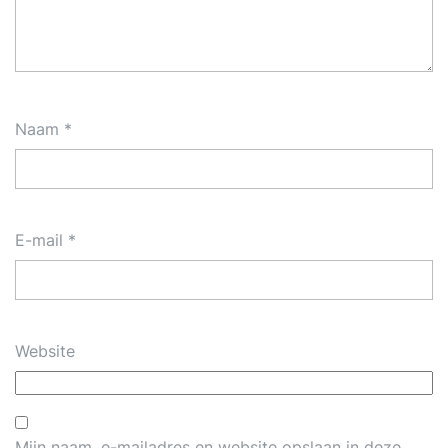
Naam
*
E-mail
*
Website
Mijn naam, e-mailadres en website opslaan in deze