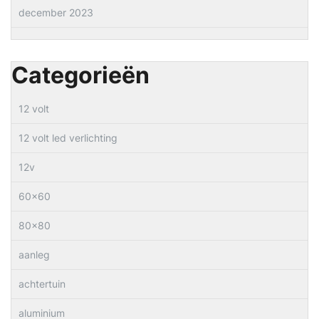
december 2023
Categorieën
12 volt
12 volt led verlichting
12v
60×60
80×80
aanleg
achtertuin
aluminium