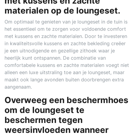
met kussens en zachte
materialen op de loungeset.
Om optimaal te genieten van je loungeset in de tuin is
het essentieel om te zorgen voor voldoende comfort
met kussens en zachte materialen. Door te investeren
in kwaliteitsvolle kussens en zachte bekleding creëer
je een uitnodigende en gezellige zithoek waar je
heerlijk kunt ontspannen. De combinatie van
comfortabele kussens en zachte materialen voegt niet
alleen een luxe uitstraling toe aan je loungeset, maar
maakt ook lange avonden buiten doorbrengen extra
aangenaam.
Overweeg een beschermhoes
om de loungeset te
beschermen tegen
weersinvloeden wanneer