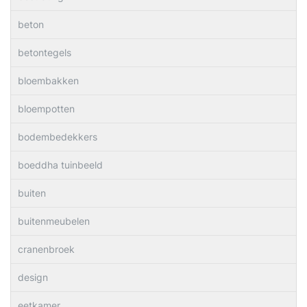
beton
betontegels
bloembakken
bloempotten
bodembedekkers
boeddha tuinbeeld
buiten
buitenmeubelen
cranenbroek
design
eetkamer