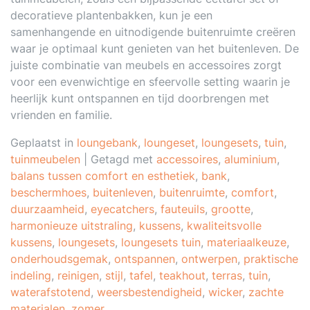
decoratieve plantenbakken, kun je een
samenhangende en uitnodigende buitenruimte creëren
waar je optimaal kunt genieten van het buitenleven. De
juiste combinatie van meubels en accessoires zorgt
voor een evenwichtige en sfeervolle setting waarin je
heerlijk kunt ontspannen en tijd doorbrengen met
vrienden en familie.
Geplaatst in
loungebank
,
loungeset
,
loungesets
,
tuin
,
tuinmeubelen
|
Getagd met
accessoires
,
aluminium
,
balans tussen comfort en esthetiek
,
bank
,
beschermhoes
,
buitenleven
,
buitenruimte
,
comfort
,
duurzaamheid
,
eyecatchers
,
fauteuils
,
grootte
,
harmonieuze uitstraling
,
kussens
,
kwaliteitsvolle
kussens
,
loungesets
,
loungesets tuin
,
materiaalkeuze
,
onderhoudsgemak
,
ontspannen
,
ontwerpen
,
praktische
indeling
,
reinigen
,
stijl
,
tafel
,
teakhout
,
terras
,
tuin
,
waterafstotend
,
weersbestendigheid
,
wicker
,
zachte
materialen
,
zomer