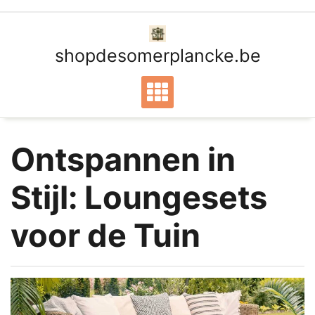
Ga
naar
de
shopdesomerplancke.be
inhoud
Ontspannen in
Stijl: Loungesets
voor de Tuin