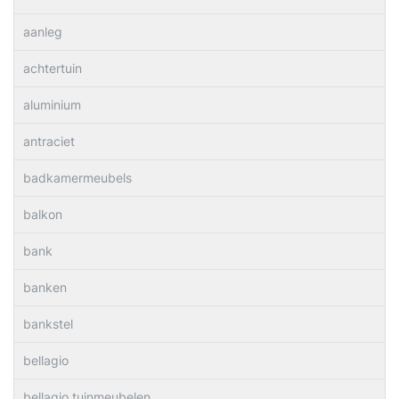
aanleg
achtertuin
aluminium
antraciet
badkamermeubels
balkon
bank
banken
bankstel
bellagio
bellagio tuinmeubelen