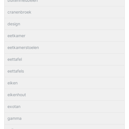
buitenmeubelen
cranenbroek
design
eetkamer
eetkamerstoelen
eettafel
eettafels
eiken
eikenhout
exotan
gamma