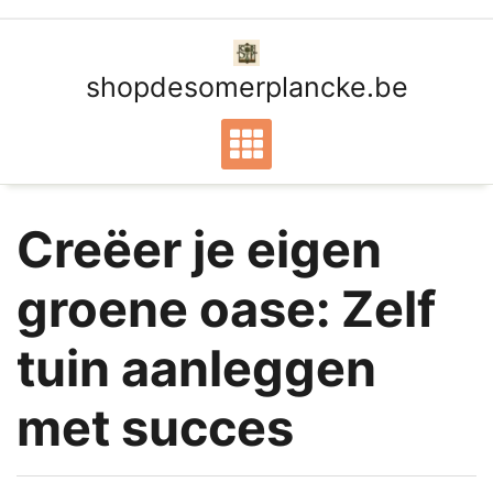
Ga
naar
de
shopdesomerplancke.be
inhoud
Creëer je eigen
groene oase: Zelf
tuin aanleggen
met succes