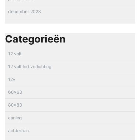
december 2023
Categorieën
12 volt
12 volt led verlichting
12v
60×60
80×80
aanleg
achtertuin