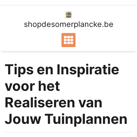
Ga
naar
de
shopdesomerplancke.be
inhoud
Tips en Inspiratie
voor het
Realiseren van
Jouw Tuinplannen