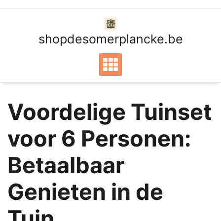
Ga
naar
de
shopdesomerplancke.be
inhoud
Voordelige Tuinset
voor 6 Personen:
Betaalbaar
Genieten in de
Tuin