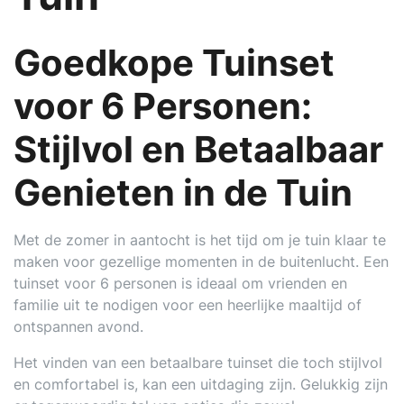
Goedkope Tuinset
voor 6 Personen:
Stijlvol en Betaalbaar
Genieten in de Tuin
Met de zomer in aantocht is het tijd om je tuin klaar te
maken voor gezellige momenten in de buitenlucht. Een
tuinset voor 6 personen is ideaal om vrienden en
familie uit te nodigen voor een heerlijke maaltijd of
ontspannen avond.
Het vinden van een betaalbare tuinset die toch stijlvol
en comfortabel is, kan een uitdaging zijn. Gelukkig zijn