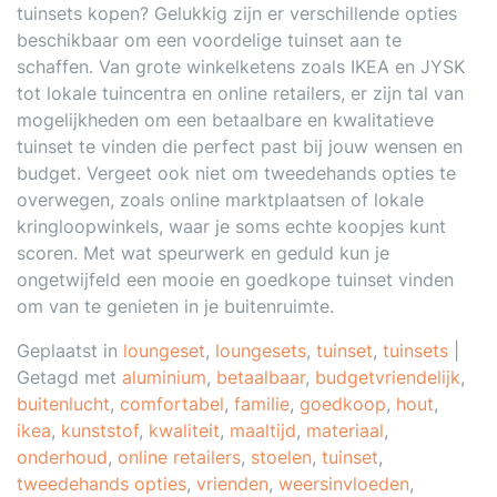
tuinsets kopen? Gelukkig zijn er verschillende opties
beschikbaar om een voordelige tuinset aan te
schaffen. Van grote winkelketens zoals IKEA en JYSK
tot lokale tuincentra en online retailers, er zijn tal van
mogelijkheden om een betaalbare en kwalitatieve
tuinset te vinden die perfect past bij jouw wensen en
budget. Vergeet ook niet om tweedehands opties te
overwegen, zoals online marktplaatsen of lokale
kringloopwinkels, waar je soms echte koopjes kunt
scoren. Met wat speurwerk en geduld kun je
ongetwijfeld een mooie en goedkope tuinset vinden
om van te genieten in je buitenruimte.
Geplaatst in
loungeset
,
loungesets
,
tuinset
,
tuinsets
|
Getagd met
aluminium
,
betaalbaar
,
budgetvriendelijk
,
buitenlucht
,
comfortabel
,
familie
,
goedkoop
,
hout
,
ikea
,
kunststof
,
kwaliteit
,
maaltijd
,
materiaal
,
onderhoud
,
online retailers
,
stoelen
,
tuinset
,
tweedehands opties
,
vrienden
,
weersinvloeden
,