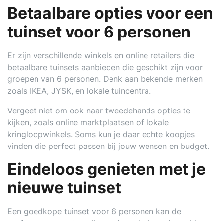
Betaalbare opties voor een
tuinset voor 6 personen
Er zijn verschillende winkels en online retailers die
betaalbare tuinsets aanbieden die geschikt zijn voor
groepen van 6 personen. Denk aan bekende merken
zoals IKEA, JYSK, en lokale tuincentra.
Vergeet niet om ook naar tweedehands opties te
kijken, zoals online marktplaatsen of lokale
kringloopwinkels. Soms kun je daar echte koopjes
vinden die perfect passen bij jouw wensen en budget.
Eindeloos genieten met je
nieuwe tuinset
Een goedkope tuinset voor 6 personen kan de