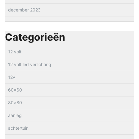
december 2023
Categorieën
12 volt
12 volt led verlichting
12v
60×60
80×80
aanleg
achtertuin