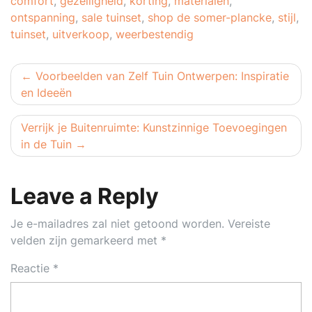
comfort
,
gezelligheid
,
korting
,
materialen
,
ontspanning
,
sale tuinset
,
shop de somer-plancke
,
stijl
,
tuinset
,
uitverkoop
,
weerbestendig
Berichtnavigatie
Voorbeelden van Zelf Tuin Ontwerpen: Inspiratie
en Ideeën
Verrijk je Buitenruimte: Kunstzinnige Toevoegingen
in de Tuin
Leave a Reply
Je e-mailadres zal niet getoond worden.
Vereiste
velden zijn gemarkeerd met
*
Reactie
*