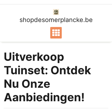
Ga
naar
de
shopdesomerplancke.be
inhoud
Uitverkoop
Tuinset: Ontdek
Nu Onze
Aanbiedingen!