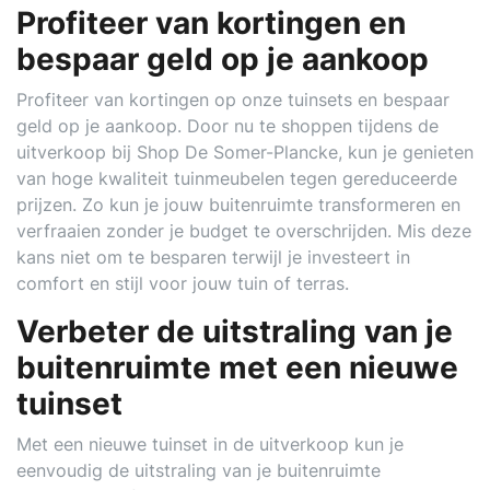
Profiteer van kortingen en
bespaar geld op je aankoop
Profiteer van kortingen op onze tuinsets en bespaar
geld op je aankoop. Door nu te shoppen tijdens de
uitverkoop bij Shop De Somer-Plancke, kun je genieten
van hoge kwaliteit tuinmeubelen tegen gereduceerde
prijzen. Zo kun je jouw buitenruimte transformeren en
verfraaien zonder je budget te overschrijden. Mis deze
kans niet om te besparen terwijl je investeert in
comfort en stijl voor jouw tuin of terras.
Verbeter de uitstraling van je
buitenruimte met een nieuwe
tuinset
Met een nieuwe tuinset in de uitverkoop kun je
eenvoudig de uitstraling van je buitenruimte