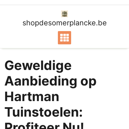
Ga
naar
de
shopdesomerplancke.be
inhoud
Geweldige
Aanbieding op
Hartman
Tuinstoelen:
Profiteer Nu!