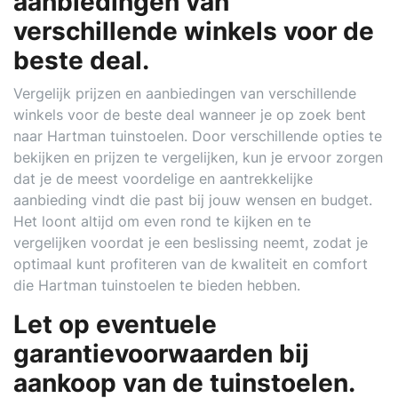
aanbiedingen van
verschillende winkels voor de
beste deal.
Vergelijk prijzen en aanbiedingen van verschillende
winkels voor de beste deal wanneer je op zoek bent
naar Hartman tuinstoelen. Door verschillende opties te
bekijken en prijzen te vergelijken, kun je ervoor zorgen
dat je de meest voordelige en aantrekkelijke
aanbieding vindt die past bij jouw wensen en budget.
Het loont altijd om even rond te kijken en te
vergelijken voordat je een beslissing neemt, zodat je
optimaal kunt profiteren van de kwaliteit en comfort
die Hartman tuinstoelen te bieden hebben.
Let op eventuele
garantievoorwaarden bij
aankoop van de tuinstoelen.