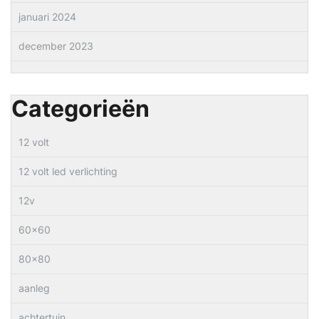
januari 2024
december 2023
Categorieën
12 volt
12 volt led verlichting
12v
60×60
80×80
aanleg
achtertuin