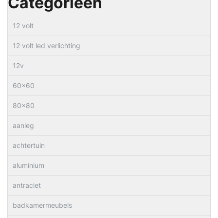
Categorieën
12 volt
12 volt led verlichting
12v
60×60
80×80
aanleg
achtertuin
aluminium
antraciet
badkamermeubels