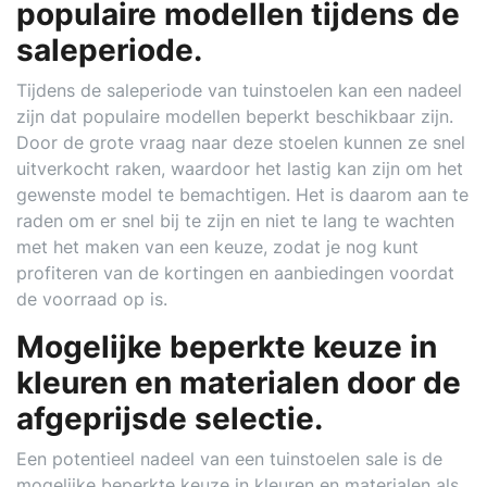
populaire modellen tijdens de
saleperiode.
Tijdens de saleperiode van tuinstoelen kan een nadeel
zijn dat populaire modellen beperkt beschikbaar zijn.
Door de grote vraag naar deze stoelen kunnen ze snel
uitverkocht raken, waardoor het lastig kan zijn om het
gewenste model te bemachtigen. Het is daarom aan te
raden om er snel bij te zijn en niet te lang te wachten
met het maken van een keuze, zodat je nog kunt
profiteren van de kortingen en aanbiedingen voordat
de voorraad op is.
Mogelijke beperkte keuze in
kleuren en materialen door de
afgeprijsde selectie.
Een potentieel nadeel van een tuinstoelen sale is de
mogelijke beperkte keuze in kleuren en materialen als