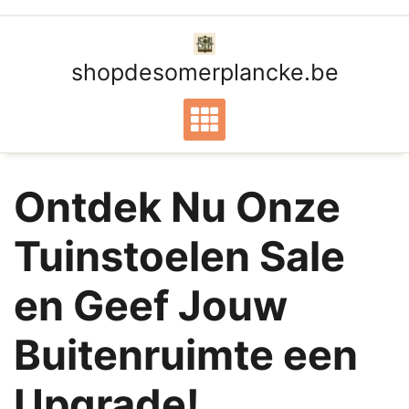
Ga
naar
de
shopdesomerplancke.be
inhoud
Ontdek Nu Onze
Tuinstoelen Sale
en Geef Jouw
Buitenruimte een
Upgrade!