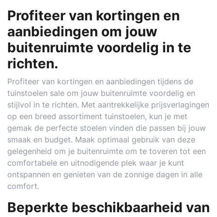
Profiteer van kortingen en
aanbiedingen om jouw
buitenruimte voordelig in te
richten.
Profiteer van kortingen en aanbiedingen tijdens de
tuinstoelen sale om jouw buitenruimte voordelig en
stijlvol in te richten. Met aantrekkelijke prijsverlagingen
op een breed assortiment tuinstoelen, kun je met
gemak de perfecte stoelen vinden die passen bij jouw
smaak en budget. Maak optimaal gebruik van deze
gelegenheid om je buitenruimte om te toveren tot een
comfortabele en uitnodigende plek waar je kunt
ontspannen en genieten van de zonnige dagen in alle
comfort.
Beperkte beschikbaarheid van