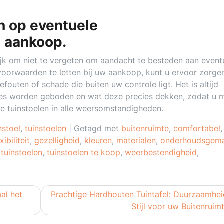
en op eventuele
j aankoop.
rijk om niet te vergeten om aandacht te besteden aan event
oorwaarden te letten bij uw aankoop, kunt u ervoor zorge
outen of schade die buiten uw controle ligt. Het is altijd
ies worden geboden en wat deze precies dekken, zodat u 
e tuinstoelen in alle weersomstandigheden.
nstoel
,
tuinstoelen
|
Getagd met
buitenruimte
,
comfortabel
,
xibiliteit
,
gezelligheid
,
kleuren
,
materialen
,
onderhoudsgem
,
tuinstoelen
,
tuinstoelen te koop
,
weerbestendigheid
,
al het
Prachtige Hardhouten Tuintafel: Duurzaamhei
Stijl voor uw Buitenruim