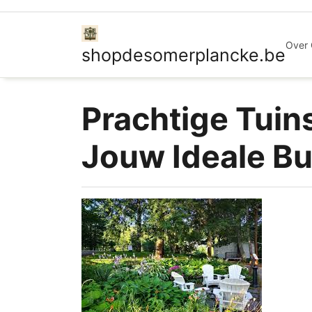
Ga
naar
de
Over
shopdesomerplancke.be
inhoud
Prachtige Tuin
Jouw Ideale Bu