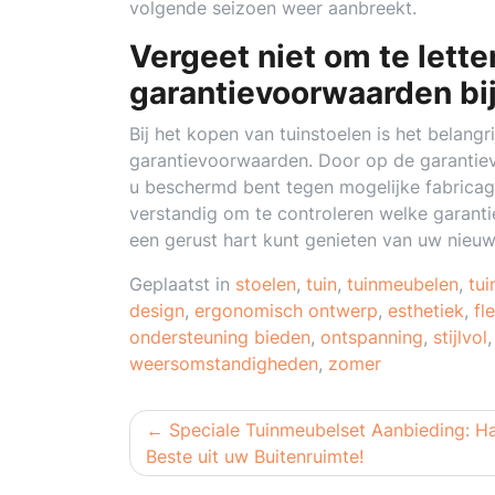
volgende seizoen weer aanbreekt.
Vergeet niet om te lett
garantievoorwaarden bi
Bij het kopen van tuinstoelen is het belang
garantievoorwaarden. Door op de garantiev
u beschermd bent tegen mogelijke fabricagef
verstandig om te controleren welke garant
een gerust hart kunt genieten van uw nieuw
Geplaatst in
stoelen
,
tuin
,
tuinmeubelen
,
tui
design
,
ergonomisch ontwerp
,
esthetiek
,
fle
ondersteuning bieden
,
ontspanning
,
stijlvol
weersomstandigheden
,
zomer
Berichtnavigatie
Speciale Tuinmeubelset Aanbieding: Ha
Beste uit uw Buitenruimte!