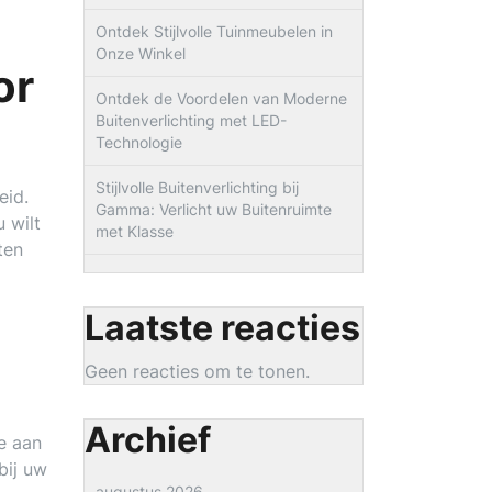
Ontdek Stijlvolle Tuinmeubelen in
Onze Winkel
or
Ontdek de Voordelen van Moderne
Buitenverlichting met LED-
Technologie
Stijlvolle Buitenverlichting bij
eid.
Gamma: Verlicht uw Buitenruimte
u wilt
met Klasse
ten
Laatste reacties
Geen reacties om te tonen.
Archief
e aan
bij uw
augustus 2026