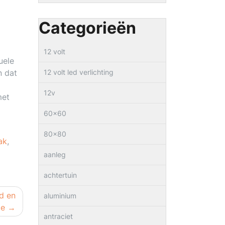
Categorieën
12 volt
uele
n dat
12 volt led verlichting
12v
met
60×60
80×80
ak
,
aanleg
achtertuin
d en
aluminium
te
antraciet