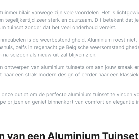
tuinmeubilair vanwege zijn vele voordelen. Het is lichtgewi
n tegelijkertijd zeer sterk en duurzaam. Dit betekent dat je
ium tuinset zonder dat het veel onderhoud vereist.
nmeubelen is de weerbestendigheid. Aluminium roest niet,
nshuis, zelfs in regenachtige Belgische weersomstandighed
n na seizoen als nieuw uit zal blijven zien.
en en ontwerpen van aluminium tuinsets om aan jouw smaak e
t naar een strak modern design of eerder naar een klassie
n onze outlet om de perfecte aluminium tuinset te vinden v
pe prijzen en geniet binnenkort van comfort en elegantie in
en van een Aluminium Tuinset 