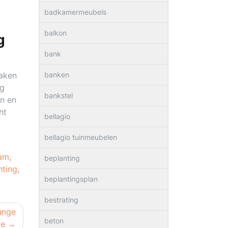
badkamermeubels
balkon
g
bank
maken
banken
ig
bankstel
en en
ht
bellagio
bellagio tuinmeubelen
am
,
beplanting
hting
,
beplantingsplan
bestrating
unge
beton
te