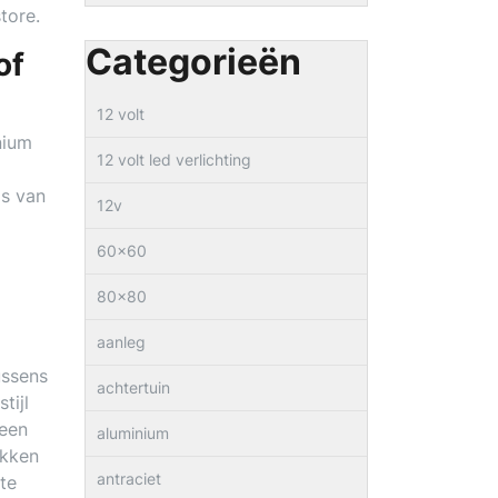
tore.
Categorieën
of
12 volt
nium
12 volt led verlichting
is van
12v
60×60
80×80
aanleg
ussens
achtertuin
tijl
 een
aluminium
akken
antraciet
te