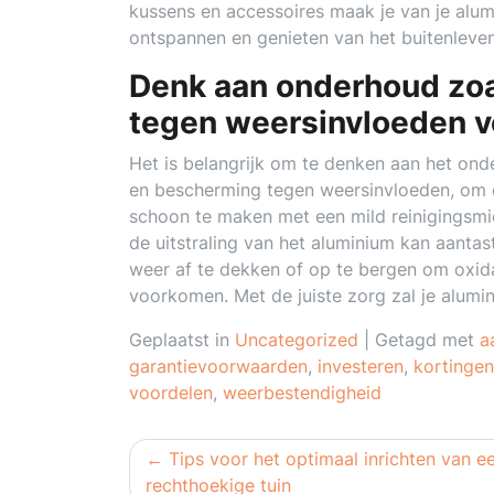
kussens en accessoires maak je van je alumi
ontspannen en genieten van het buitenleven
Denk aan onderhoud zo
tegen weersinvloeden v
Het is belangrijk om te denken aan het on
en bescherming tegen weersinvloeden, om de
schoon te maken met een mild reinigingsmid
de uitstraling van het aluminium kan aantast
weer af te dekken of op te bergen om oxida
voorkomen. Met de juiste zorg zal je alumini
Geplaatst in
Uncategorized
|
Getagd met
a
garantievoorwaarden
,
investeren
,
kortingen
voordelen
,
weerbestendigheid
Berichtnavigatie
Tips voor het optimaal inrichten van e
rechthoekige tuin