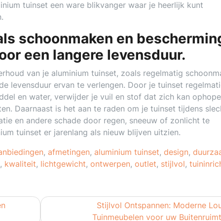
nium tuinset een ware blikvanger waar je heerlijk kunt
.
als schoonmaken en beschermin
oor een langere levensduur.
derhoud van je aluminium tuinset, zoals regelmatig schoon
 levensduur ervan te verlengen. Door je tuinset regelmat
del en water, verwijder je vuil en stof dat zich kan ophop
en. Daarnaast is het aan te raden om je tuinset tijdens slec
tie en andere schade door regen, sneeuw of zonlicht te
um tuinset er jarenlang als nieuw blijven uitzien.
anbiedingen
,
afmetingen
,
aluminium tuinset
,
design
,
duurza
,
kwaliteit
,
lichtgewicht
,
ontwerpen
,
outlet
,
stijlvol
,
tuininric
en
Stijlvol Ontspannen: Moderne Lo
Tuinmeubelen voor uw Buitenruim