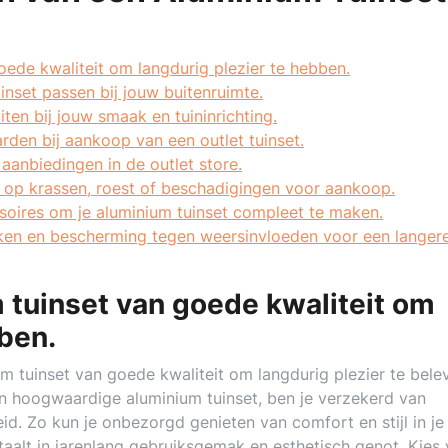
oede kwaliteit om langdurig plezier te hebben.
inset passen bij jouw buitenruimte.
uiten bij jouw smaak en tuininrichting.
den bij aankoop van een outlet tuinset.
aanbiedingen in de outlet store.
m op krassen, roest of beschadigingen voor aankoop.
oires om je aluminium tuinset compleet te maken.
en en bescherming tegen weersinvloeden voor een langer
 tuinset van goede kwaliteit om
bben.
um tuinset van goede kwaliteit om langdurig plezier te bele
en hoogwaardige aluminium tuinset, ben je verzekerd van
. Zo kun je onbezorgd genieten van comfort en stijl in je 
taalt in jarenlang gebruiksgemak en esthetisch genot. Kies