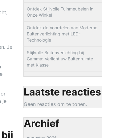
Ontdek Stijlvolle Tuinmeubelen in
cht,
Onze Winkel
Ontdek de Voordelen van Moderne
Buitenverlichting met LED-
Technologie
en. Je
Stijlvolle Buitenverlichting bij
Gamma: Verlicht uw Buitenruimte
met Klasse
n
ke
Laatste reacties
oor
 je
Geen reacties om te tonen.
Archief
bij
augustus 2026