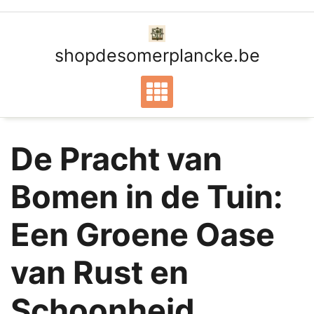
Ga
naar
de
shopdesomerplancke.be
inhoud
De Pracht van
Bomen in de Tuin:
Een Groene Oase
van Rust en
Schoonheid