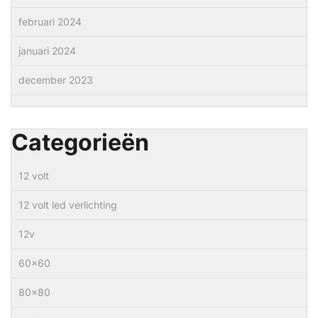
februari 2024
januari 2024
december 2023
Categorieën
12 volt
12 volt led verlichting
12v
60×60
80×80