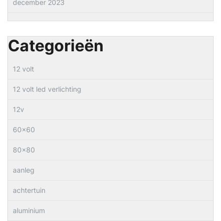
december 2023
Categorieën
12 volt
12 volt led verlichting
12v
60×60
80×80
aanleg
achtertuin
aluminium