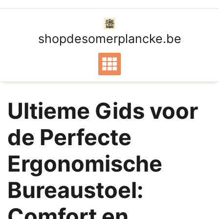
Ga
naar
de
shopdesomerplancke.be
inhoud
Ultieme Gids voor
de Perfecte
Ergonomische
Bureaustoel:
Comfort en