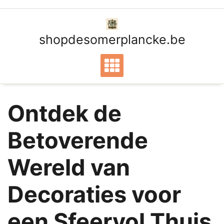
Ga
naar
de
shopdesomerplancke.be
inhoud
Ontdek de
Betoverende
Wereld van
Decoraties voor
een Sfeervol Thuis