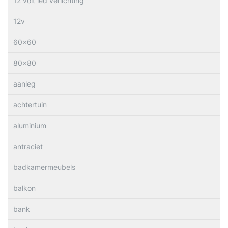
12 volt led verlichting
12v
60×60
80×80
aanleg
achtertuin
aluminium
antraciet
badkamermeubels
balkon
bank