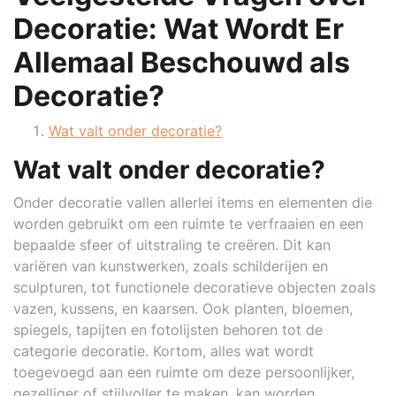
Decoratie: Wat Wordt Er
Allemaal Beschouwd als
Decoratie?
Wat valt onder decoratie?
Wat valt onder decoratie?
Onder decoratie vallen allerlei items en elementen die
worden gebruikt om een ruimte te verfraaien en een
bepaalde sfeer of uitstraling te creëren. Dit kan
variëren van kunstwerken, zoals schilderijen en
sculpturen, tot functionele decoratieve objecten zoals
vazen, kussens, en kaarsen. Ook planten, bloemen,
spiegels, tapijten en fotolijsten behoren tot de
categorie decoratie. Kortom, alles wat wordt
toegevoegd aan een ruimte om deze persoonlijker,
gezelliger of stijlvoller te maken, kan worden