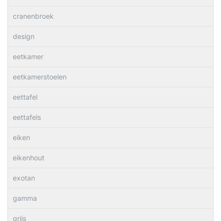
cranenbroek
design
eetkamer
eetkamerstoelen
eettafel
eettafels
eiken
eikenhout
exotan
gamma
grijs