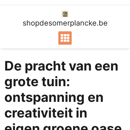
Ga
naar
de
shopdesomerplancke.be
inhoud
De pracht van een
grote tuin:
ontspanning en
creativiteit in
eigen groene oase