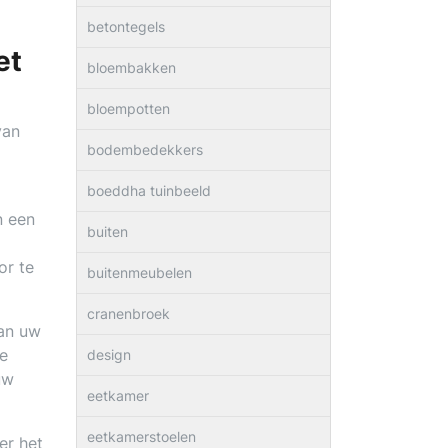
betontegels
et
bloembakken
bloempotten
van
bodembedekkers
boeddha tuinbeeld
n een
buiten
or te
buitenmeubelen
cranenbroek
van uw
Ze
design
uw
eetkamer
eetkamerstoelen
er het