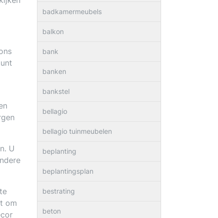
kijken
badkamermeubels
balkon
 ons
bank
kunt
banken
bankstel
en
bellagio
rgen
bellagio tuinmeubelen
n. U
beplanting
andere
beplantingsplan
te
bestrating
dt om
beton
ecor