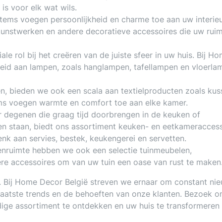
 is voor elk wat wils.
tems voegen persoonlijkheid en charme toe aan uw interieu
 kunstwerken en andere decoratieve accessoires die uw ruim
iale rol bij het creëren van de juiste sfeer in uw huis. Bij H
heid aan lampen, zoals hanglampen, tafellampen en vloerla
en, bieden we ook een scala aan textielproducten zoals kus
tems voegen warmte en comfort toe aan elke kamer.
 degenen die graag tijd doorbrengen in de keuken of
ben staan, biedt ons assortiment keuken- en eetkameracces
Denk aan servies, bestek, keukengerei en servetten.
tenruimte hebben we ook een selectie tuinmeubelen,
ere accessoires om van uw tuin een oase van rust te maken
nt. Bij Home Decor België streven we ernaar om constant ni
laatste trends en de behoeften van onze klanten. Bezoek o
dige assortiment te ontdekken en uw huis te transformeren