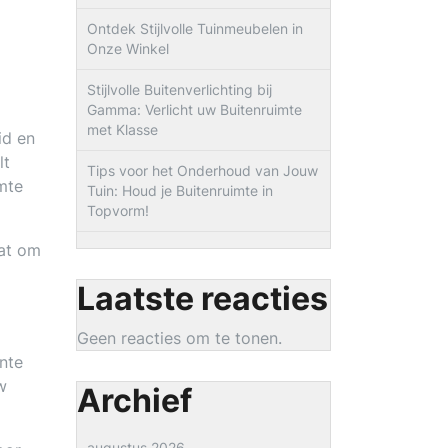
Ontdek Stijlvolle Tuinmeubelen in
Onze Winkel
Stijlvolle Buitenverlichting bij
Gamma: Verlicht uw Buitenruimte
met Klasse
id en
lt
Tips voor het Onderhoud van Jouw
imte
Tuin: Houd je Buitenruimte in
Topvorm!
aat om
Laatste reacties
Geen reacties om te tonen.
nte
w
Archief
augustus 2026