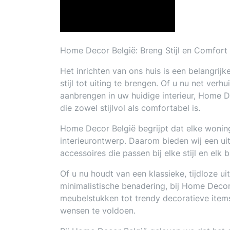
Home Decor België: Breng Stijl en Comfort 
Het inrichten van ons huis is een belangrij
stijl tot uiting te brengen. Of u nu net ver
aanbrengen in uw huidige interieur, Home De
die zowel stijlvol als comfortabel is.
Home Decor België begrijpt dat elke woning
interieurontwerp. Daarom bieden wij een ui
accessoires die passen bij elke stijl en elk 
Of u nu houdt van een klassieke, tijdloze ui
minimalistische benadering, bij Home Decor
meubelstukken tot trendy decoratieve item
wensen te voldoen.