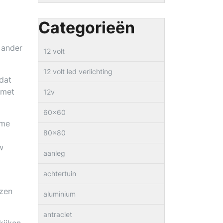
Categorieën
 ander
12 volt
12 volt led verlichting
 dat
 met
12v
60×60
ome
80×80
w
aanleg
achtertuin
ezen
aluminium
antraciet