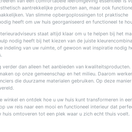
creëren van een comfortabele leefomgeving essentieel is v
esthetisch aantrekkelijke producten aan, maar ook function
makkelijken. Van slimme opbergoplossingen tot praktische
nodig heeft om uw huis georganiseerd en functioneel te ho
rieuradviseurs staat altijd klaar om u te helpen bij het m
ulp nodig heeft bij het kiezen van de juiste kleurencombina
e indeling van uw ruimte, of gewoon wat inspiratie nodig h
.
 verder dan alleen het aanbieden van kwaliteitsproducten. 
e maken op onze gemeenschap en het milieu. Daarom werke
nciers die duurzame materialen gebruiken. Op deze manier
wereld.
e winkel en ontdek hoe u uw huis kunt transformeren in ee
 op uw reis naar een mooi en functioneel interieur dat perfe
 huis omtoveren tot een plek waar u zich echt thuis voelt.