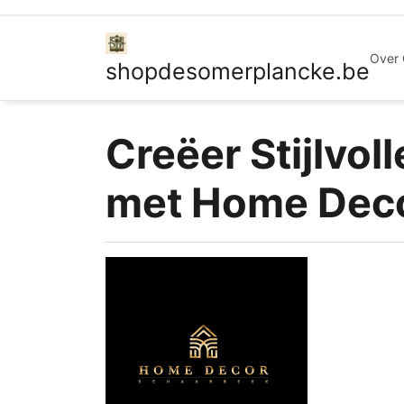
Ga
naar
de
Over
shopdesomerplancke.be
inhoud
Creëer Stijlvol
met Home Deco