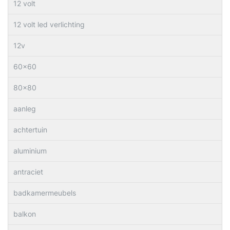
12 volt
12 volt led verlichting
12v
60×60
80×80
aanleg
achtertuin
aluminium
antraciet
badkamermeubels
balkon