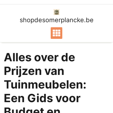
Ga
naar
de
shopdesomerplancke.be
inhoud
Alles over de
Prijzen van
Tuinmeubelen:
Een Gids voor
Budget en