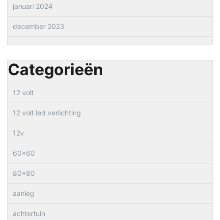
januari 2024
december 2023
Categorieën
12 volt
12 volt led verlichting
12v
60×60
80×80
aanleg
achtertuin