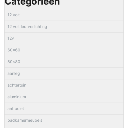
Categorieën
12 volt
12 volt led verlichting
12v
60×60
80×80
aanleg
achtertuin
aluminium
antraciet
badkamermeubels