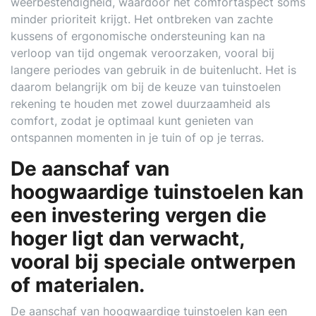
weerbestendigheid, waardoor het comfortaspect soms
minder prioriteit krijgt. Het ontbreken van zachte
kussens of ergonomische ondersteuning kan na
verloop van tijd ongemak veroorzaken, vooral bij
langere periodes van gebruik in de buitenlucht. Het is
daarom belangrijk om bij de keuze van tuinstoelen
rekening te houden met zowel duurzaamheid als
comfort, zodat je optimaal kunt genieten van
ontspannen momenten in je tuin of op je terras.
De aanschaf van
hoogwaardige tuinstoelen kan
een investering vergen die
hoger ligt dan verwacht,
vooral bij speciale ontwerpen
of materialen.
De aanschaf van hoogwaardige tuinstoelen kan een