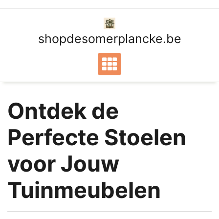
Ga
naar
de
shopdesomerplancke.be
inhoud
Ontdek de
Perfecte Stoelen
voor Jouw
Tuinmeubelen