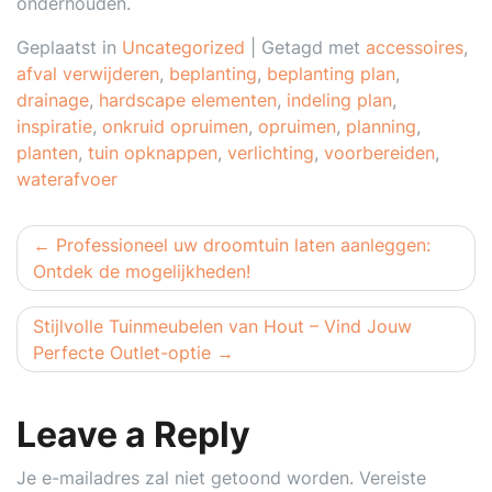
onderhouden.
Geplaatst in
Uncategorized
|
Getagd met
accessoires
,
afval verwijderen
,
beplanting
,
beplanting plan
,
drainage
,
hardscape elementen
,
indeling plan
,
inspiratie
,
onkruid opruimen
,
opruimen
,
planning
,
planten
,
tuin opknappen
,
verlichting
,
voorbereiden
,
waterafvoer
Berichtnavigatie
Professioneel uw droomtuin laten aanleggen:
Ontdek de mogelijkheden!
Stijlvolle Tuinmeubelen van Hout – Vind Jouw
Perfecte Outlet-optie
Leave a Reply
Je e-mailadres zal niet getoond worden.
Vereiste