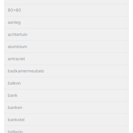
80×80
aanleg
achtertuin
aluminium
antraciet
badkamermeubels
balkon
bank
banken
bankstel
bellagio