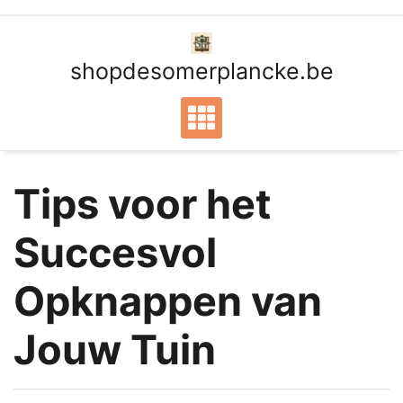
Ga
naar
de
shopdesomerplancke.be
inhoud
Tips voor het
Succesvol
Opknappen van
Jouw Tuin