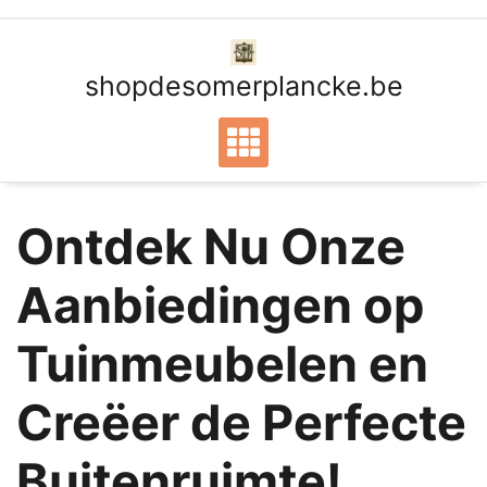
Ga
naar
de
shopdesomerplancke.be
inhoud
Ontdek Nu Onze
Aanbiedingen op
Tuinmeubelen en
Creëer de Perfecte
Buitenruimte!