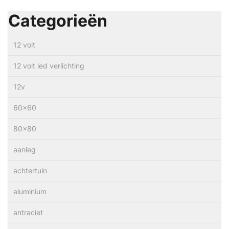
Categorieën
12 volt
12 volt led verlichting
12v
60×60
80×80
aanleg
achtertuin
aluminium
antraciet