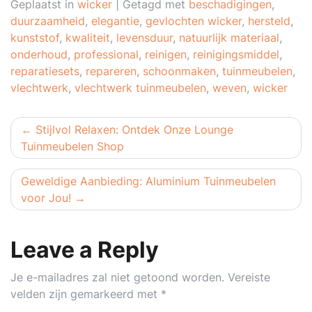
Geplaatst in
wicker
|
Getagd met
beschadigingen
,
duurzaamheid
,
elegantie
,
gevlochten wicker
,
hersteld
,
kunststof
,
kwaliteit
,
levensduur
,
natuurlijk materiaal
,
onderhoud
,
professional
,
reinigen
,
reinigingsmiddel
,
reparatiesets
,
repareren
,
schoonmaken
,
tuinmeubelen
,
vlechtwerk
,
vlechtwerk tuinmeubelen
,
weven
,
wicker
Berichtnavigatie
Stijlvol Relaxen: Ontdek Onze Lounge
Tuinmeubelen Shop
Geweldige Aanbieding: Aluminium Tuinmeubelen
voor Jou!
Leave a Reply
Je e-mailadres zal niet getoond worden.
Vereiste
velden zijn gemarkeerd met
*