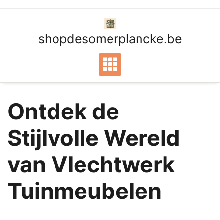
Ga
naar
de
shopdesomerplancke.be
inhoud
Ontdek de
Stijlvolle Wereld
van Vlechtwerk
Tuinmeubelen