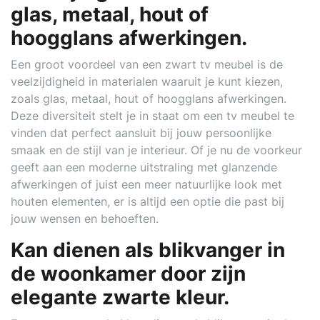
glas, metaal, hout of
hoogglans afwerkingen.
Een groot voordeel van een zwart tv meubel is de
veelzijdigheid in materialen waaruit je kunt kiezen,
zoals glas, metaal, hout of hoogglans afwerkingen.
Deze diversiteit stelt je in staat om een tv meubel te
vinden dat perfect aansluit bij jouw persoonlijke
smaak en de stijl van je interieur. Of je nu de voorkeur
geeft aan een moderne uitstraling met glanzende
afwerkingen of juist een meer natuurlijke look met
houten elementen, er is altijd een optie die past bij
jouw wensen en behoeften.
Kan dienen als blikvanger in
de woonkamer door zijn
elegante zwarte kleur.