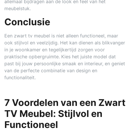
allemaal bijdragen aan de look en feel van het
meubelstuk.
Conclusie
Een zwart tv meubel is niet alleen functioneel, maar
ook stijlvol en veelzijdig. Het kan dienen als blikvanger
in je woonkamer en tegelijkertijd zorgen voor
praktische opbergruimte. Kies het juiste model dat
past bij jouw persoonlijke smaak en interieur, en geniet
van de perfecte combinatie van design en
functionaliteit.
7 Voordelen van een Zwart
TV Meubel: Stijlvol en
Functioneel