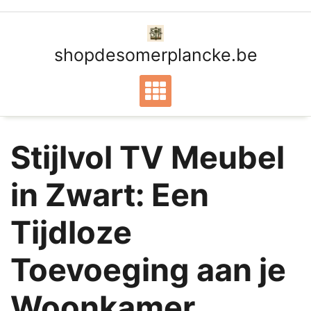
Ga
naar
de
shopdesomerplancke.be
inhoud
Stijlvol TV Meubel
in Zwart: Een
Tijdloze
Toevoeging aan je
Woonkamer