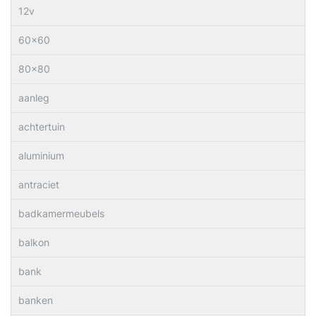
12v
60×60
80×80
aanleg
achtertuin
aluminium
antraciet
badkamermeubels
balkon
bank
banken