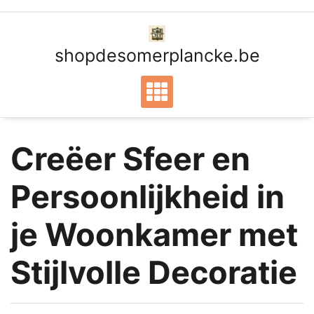
Ga
naar
de
shopdesomerplancke.be
inhoud
Creëer Sfeer en
Persoonlijkheid in
je Woonkamer met
Stijlvolle Decoratie