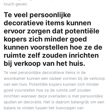
touch geven.
Te veel persoonlijke
decoratieve items kunnen
ervoor zorgen dat potentiële
kopers zich minder goed
kunnen voorstellen hoe ze de
ruimte zelf zouden inrichten
bij verkoop van het huis.
Te veel persoonlijke decoratieve items in de
woonkamer kunnen een nadeel vormen bij de verkoop
van een huis. Potentiële kopers kunnen zich minder
goed voorstellen hoe ze de ruimte zelf zouden
inrichten wanneer deze overladen is met persoonlijke
spullen en decoratie. Het is daarom belangrijk om een
balans te vinden tussen het toevoegen van