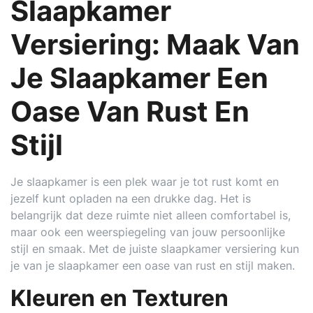
Slaapkamer
Versiering: Maak Van
Je Slaapkamer Een
Oase Van Rust En
Stijl
Je slaapkamer is een plek waar je tot rust komt en
jezelf kunt opladen na een drukke dag. Het is
belangrijk dat deze ruimte niet alleen comfortabel is,
maar ook een weerspiegeling van jouw persoonlijke
stijl en smaak. Met de juiste slaapkamer versiering kun
je van je slaapkamer een oase van rust en stijl maken.
Kleuren en Texturen