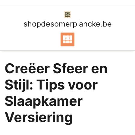
Ga
naar
de
shopdesomerplancke.be
inhoud
Creëer Sfeer en
Stijl: Tips voor
Slaapkamer
Versiering