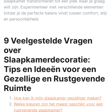
slaapkamer transformeren tot een plek waar je graag
wilt zijn. Experimenteer met verschillende elementen
totdat je de perfecte balans vindt tussen comfort, stijl
en persoonlijkheid.
9 Veelgestelde Vragen
over
Slaapkamerdecoratie:
Tips en Ideeën voor een
Gezellige en Rustgevende
Ruimte
Hoe kan ik mijn slaapkamer gezelliger maken?
Welke kleuren zijn het meest geschikt voor een
rustgevende slaapkamer?