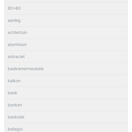
80×80
aanleg
achtertuin
aluminium
antraciet
badkamermeubels
balkon
bank
banken
bankstel
bellagio