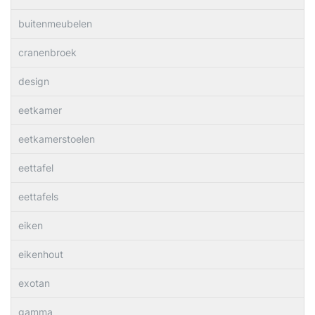
buitenmeubelen
cranenbroek
design
eetkamer
eetkamerstoelen
eettafel
eettafels
eiken
eikenhout
exotan
gamma