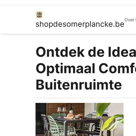
Ga
naar
de
Over
shopdesomerplancke.be
inhoud
Ontdek de Idea
Optimaal Comfor
Buitenruimte