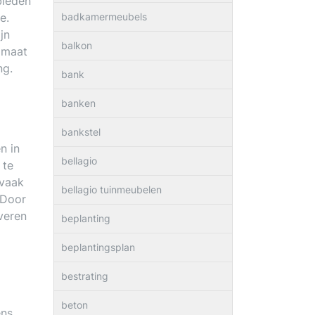
bieden
e.
badkamermeubels
jn
balkon
e maat
ng.
bank
banken
bankstel
n in
bellagio
 te
 vaak
bellagio tuinmeubelen
 Door
veren
beplanting
beplantingsplan
bestrating
beton
ens