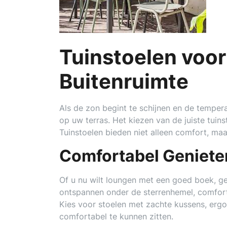
Tuinstoelen voor 
Buitenruimte
Als de zon begint te schijnen en de temperat
op uw terras. Het kiezen van de juiste tuin
Tuinstoelen bieden niet alleen comfort, maar
Comfortabel Genieten
Of u nu wilt loungen met een goed boek, g
ontspannen onder de sterrenhemel, comfort
Kies voor stoelen met zachte kussens, er
comfortabel te kunnen zitten.