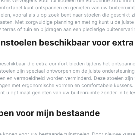
 Kies vervolgens voor tuinstoelen die voldoende zitruimte 
mfortabel kunt ontspannen en genieten van uw buitenruimt
len, vooral als u op zoek bent naar stoelen die geschikt zi
gasten. Met zorgvuldige planning en meting kunt u de juist
 terras of tuin en bijdragen aan een plezierige buitenervari
instoelen beschikbaar voor extra
beschikbaar die extra comfort bieden tijdens het ontspanne
stoelen zijn speciaal ontworpen om de juiste ondersteuning
en en vermoeidheid worden verminderd. Deze stoelen zijn
ttingen met ergonomische vormen en comfortabele kussens.
nt u optimaal genieten van uw buitenruimte zonder in te le
open voor mijn bestaande
 te kopen voor uw bestaande tuinstoelen. Door nieuwe kuss