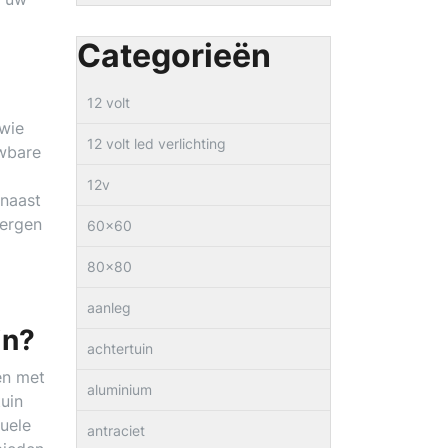
Categorieën
12 volt
 wie
12 volt led verlichting
uwbare
12v
rnaast
bergen
60×60
80×80
aanleg
in?
achtertuin
den met
aluminium
uin
uele
antraciet