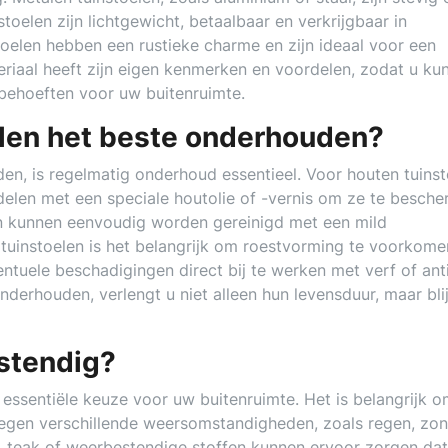
toelen zijn lichtgewicht, betaalbaar en verkrijgbaar in
stoelen hebben een rustieke charme en zijn ideaal voor een
eriaal heeft zijn eigen kenmerken en voordelen, zodat u ku
 behoeften voor uw buitenruimte.
elen het beste onderhouden?
den, is regelmatig onderhoud essentieel. Voor houten tuins
ndelen met een speciale houtolie of -vernis om ze te besch
en kunnen eenvoudig worden gereinigd met een mild
uinstoelen is het belangrijk om roestvorming te voorkome
tuele beschadigingen direct bij te werken met verf of ant
derhouden, verlengt u niet alleen hun levensduur, maar bli
estendig?
n essentiële keuze voor uw buitenruimte. Het is belangrijk o
 tegen verschillende weersomstandigheden, zoals regen, zon
f, teak of weerbestendige stoffen kunnen ervoor zorgen da