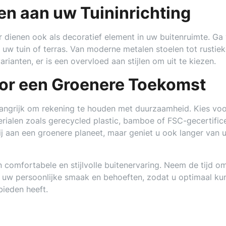
en aan uw Tuininrichting
aar dienen ook als decoratief element in uw buitenruimte. Ga
n uw tuin of terras. Van moderne metalen stoelen tot rustie
rianten, er is een overvloed aan stijlen om uit te kiezen.
or een Groenere Toekomst
belangrijk om rekening te houden met duurzaamheid. Kies vo
erialen zoals gerecycled plastic, bamboe of FSC-gecertific
bij aan een groenere planeet, maar geniet u ook langer van 
 comfortabele en stijlvolle buitenervaring. Neem de tijd o
ij uw persoonlijke smaak en behoeften, zodat u optimaal ku
bieden heeft.