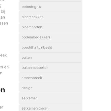
g
betontegels
bij
aan
bloembakken
assen
bloempotten
bodembedekkers
boeddha tuinbeeld
teak
buiten
en en
buitenmeubelen
en
cranenbroek
en
design
eetkamer
er
eetkamerstoelen